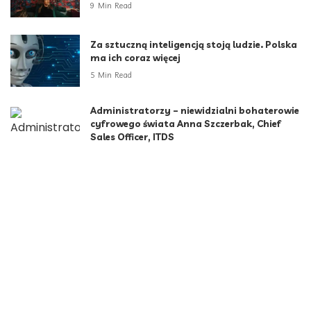
9 Min Read
Za sztuczną inteligencją stoją ludzie. Polska
ma ich coraz więcej
5 Min Read
Administratorzy – niewidzialni bohaterowie
cyfrowego świata Anna Szczerbak, Chief
Sales Officer, ITDS
2 Min Read
Kategorie
Aktualności
790
Biznes i Finanse
264
Dom i ogród
166
Moda i styl
73