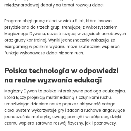
międzynarodowej debaty na temat rozwoju dzieci.
badania-potwierdzaja-polska-interaktywna-podloga-magiczny-dywan-
Program objął grupę dzieci w wieku 9 lat, które losowo
kinebi-skutecznie-wspiera-funkcje-poznawcze-dzieci
przydzielono do trzech grup: trenującej z wykorzystaniem
Magicznego Dywanu, uczestniczącej w zajęciach aerobowych
oraz grupy kontrolnej. Wyniki jednoznacznie wskazują, że
exergaming w polskim wydaniu może skuteczniej wspierać
funkcje wykonawcze dzieci niż sam ruch.
Polska technologia w odpowiedzi
na realne wyzwania edukacji
Magiczny Dywan to polska interaktywna podłoga edukacyjna,
która łączy projekcję multimedialną z czujnikami ruchu,
umożliwiając dzieciom naukę poprzez aktywność całego
ciała. System wykorzystuje gry i zadania ruchowe angażujące
jednocześnie motorykę, uwagę, pamięć i współpracę, dzięki
czemu wspiera zarówno rozwój fizyczny, jak i poznawczy.