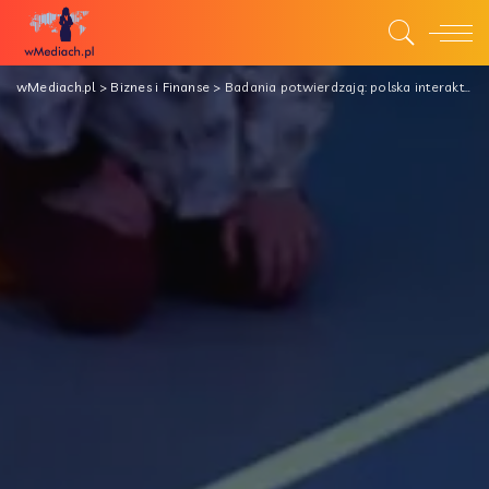
wMediach.pl
>
Biznes i Finanse
>
Badania potwierdzają: polska interaktywna podłoga Magiczny Dywan Kinebi skutecznie wspiera funkcje poznawcze dzieci.