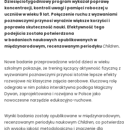
Dziesięciotygodniowy program wykazał poprawę
koncentracji, kontroli uwagi i pamięci roboczej u
uczniów w wieku 9 lat. Połączenie ruchu z wyzwaniami
poznawczymi przynosi wyraźnie większe korzyści i
poprawia skuteczność nauki. Efektywność tego
podejścia została potwierdzona
w badaniach naukowych opublikowanych w
międzynarodowym, recenzowanym periodyku
Children
.
Nowe badanie przeprowadzone wśród dzieci w wieku
szkolnym pokazuje, że trening łączący aktywność fizyczną z
wyzwaniami poznawczymi przynosi istotnie lepsze efekty
rozwojowe niż klasyczne zajęcia aerobowe. Kluczową rolę
odegrała w nim polska interaktywna podłoga Magiczny
Dywan, zaprojektowana i rozwijana w Polsce jako
nowoczesne narzędzie edukacyjno-ruchowe.
Wyniki badania zostały opublikowane w międzynarodowym,
recenzowanym periodyku naukowym
Children
, co potwierdza
ich wysoką jakość metodologiczną i znaczenie dla