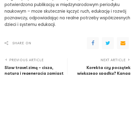
potwierdzona publikacją w międzynarodowym periodyku
naukowym – może skutecznie łączyć ruch, edukację i rozwój
poznawczy, odpowiadając na realne potrzeby współczesnych
dzieci i systemu edukacji.
SHARE ON
PREVIOUS ARTICLE
NEXT ARTICLE
Slow travel zimą – cisza,
Korekta czy początek
natura i regeneracja zamiast
większego spadku? Kanga
atrakcji – Dlaczego ten trend
Exchange o sytuacji na rynku
rośnie właśnie teraz?
kryptowalut
Popularne
Mamo, tato, nudzi mi się! Dlaczego nie
trzeba od razu ratować dziecka przed nudą?
8 Min Read