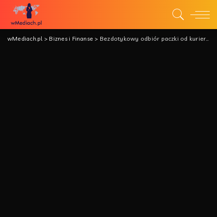
wMediach.pl
>
Biznes i Finanse
>
Bezdotykowy odbiór paczki od kuriera – wszystko, co musisz wiedzieć