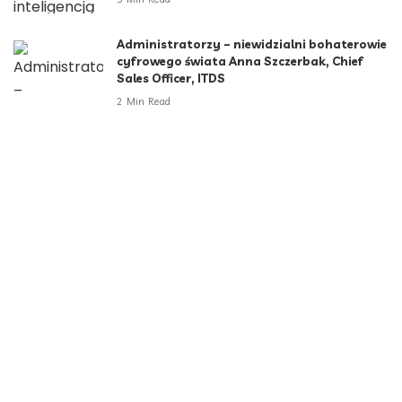
Administratorzy – niewidzialni bohaterowie
cyfrowego świata Anna Szczerbak, Chief
Sales Officer, ITDS
2 Min Read
Kategorie
Aktualności
790
Biznes i Finanse
264
Dom i ogród
166
Moda i styl
73
Motoryzacja
108
Technologia
102
Uncategorized
34