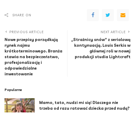
SHARE ON
PREVIOUS ARTICLE
NEXT ARTICLE
Nowe przepisy porządkują
„Strażnicy snów” z serialową
rynek najmu
kontynuacją. Louis Serkis w
krótkoterminowego. Branża
głównej roli w nowej
stawia na bezpieczeństwo,
produkcji studia Lightcraft
profesjonalizację i
odpowiedzialne
inwestowanie
Popularne
Mamo, tato, nudzi mi się! Dlaczego nie
trzeba od razu ratować dziecka przed nudą?
8 Min Read
Indie coraz bliżej Polaków. Nie tylko na