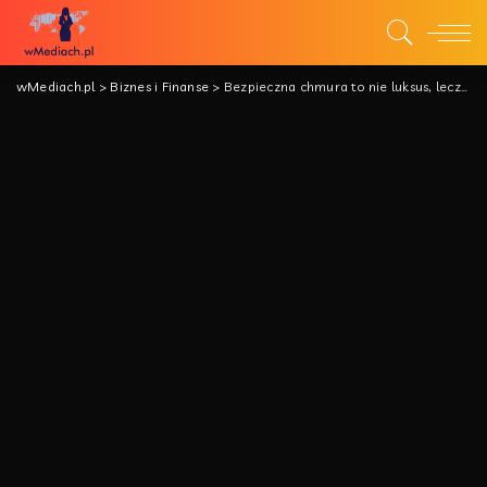
wMediach.pl
>
Biznes i Finanse
>
Bezpieczna chmura to nie luksus, lecz konieczność. Ekspert wskazuje kluczowe kryteria wyboru