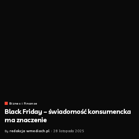
Biznes i Finanse
Black Friday – świadomość konsumencka
ma znaczenie
redakcja wmediach.pl
28 listopada 2025
By
Posted
by