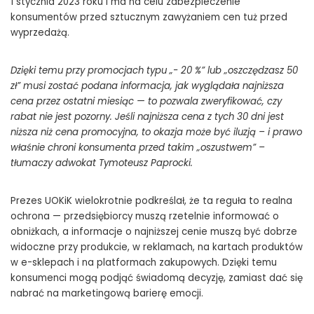
1 stycznia 2023 roku i ma na celu zabezpieczenie
konsumentów przed sztucznym zawyżaniem cen tuż przed
wyprzedażą.
Dzięki temu przy promocjach typu „- 20 %” lub „oszczędzasz 50
zł” musi zostać podana informacja, jak wyglądała najniższa
cena przez ostatni miesiąc — to pozwala zweryfikować, czy
rabat nie jest pozorny. Jeśli najniższa cena z tych 30 dni jest
niższa niż cena promocyjna, to okazja może być iluzją – i prawo
właśnie chroni konsumenta przed takim „oszustwem” –
tłumaczy adwokat Tymoteusz Paprocki.
Prezes UOKiK wielokrotnie podkreślał, że ta reguła to realna
ochrona — przedsiębiorcy muszą rzetelnie informować o
obniżkach, a informacje o najniższej cenie muszą być dobrze
widoczne przy produkcie, w reklamach, na kartach produktów
w e-sklepach i na platformach zakupowych. Dzięki temu
konsumenci mogą podjąć świadomą decyzję, zamiast dać się
nabrać na marketingową barierę emocji.