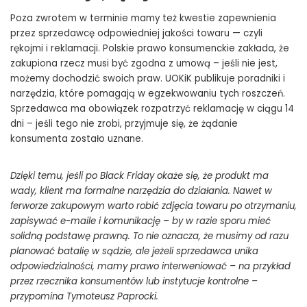
Poza zwrotem w terminie mamy też kwestie zapewnienia
przez sprzedawcę odpowiedniej jakości towaru — czyli
rękojmi i reklamacji. Polskie prawo konsumenckie zakłada, że
zakupiona rzecz musi być zgodna z umową – jeśli nie jest,
możemy dochodzić swoich praw. UOKiK publikuje poradniki i
narzędzia, które pomagają w egzekwowaniu tych roszczeń.
Sprzedawca ma obowiązek rozpatrzyć reklamację w ciągu 14
dni – jeśli tego nie zrobi, przyjmuje się, że żądanie
konsumenta zostało uznane.
Dzięki temu, jeśli po Black Friday okaże się, że produkt ma
wady, klient ma formalne narzędzia do działania. Nawet w
ferworze zakupowym warto robić zdjęcia towaru po otrzymaniu,
zapisywać e-maile i komunikację – by w razie sporu mieć
solidną podstawę prawną. To nie oznacza, że musimy od razu
planować batalię w sądzie, ale jeżeli sprzedawca unika
odpowiedzialności, mamy prawo interweniować – na przykład
przez rzecznika konsumentów lub instytucje kontrolne –
przypomina Tymoteusz Paprocki.