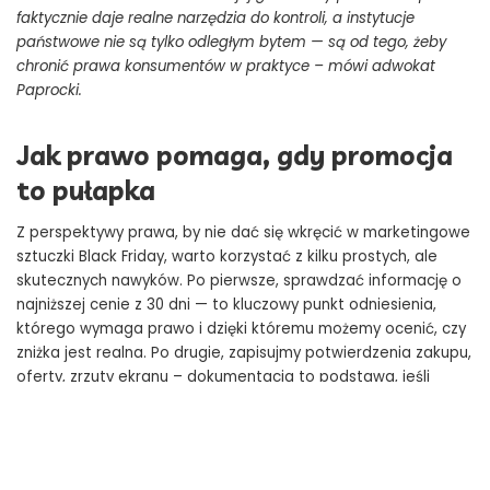
faktycznie daje realne narzędzia do kontroli, a instytucje
państwowe nie są tylko odległym bytem — są od tego, żeby
chronić prawa konsumentów w praktyce – mówi adwokat
Paprocki.
Jak prawo pomaga, gdy promocja
to pułapka
Z perspektywy prawa, by nie dać się wkręcić w marketingowe
sztuczki Black Friday, warto korzystać z kilku prostych, ale
skutecznych nawyków. Po pierwsze, sprawdzać informację o
najniższej cenie z 30 dni — to kluczowy punkt odniesienia,
którego wymaga prawo i dzięki któremu możemy ocenić, czy
zniżka jest realna. Po drugie, zapisujmy potwierdzenia zakupu,
oferty, zrzuty ekranu – dokumentacja to podstawa, jeśli
pojawią się problemy z jakością lub zwrotem. Po trzecie,
pamiętajmy o prawie do odstąpienia – 14 dni to nie
fanaberia, tylko formalna ochrona pieniędzy i możliwości
wyboru. Po czwarte, jeśli oferta wygląda podejrzanie, a