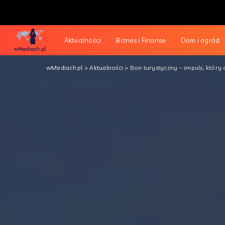
Aktualności
Biznes i Finanse
Dom i ogród
wMediach.pl
>
Aktualności
>
Bon turystyczny – impuls, który 