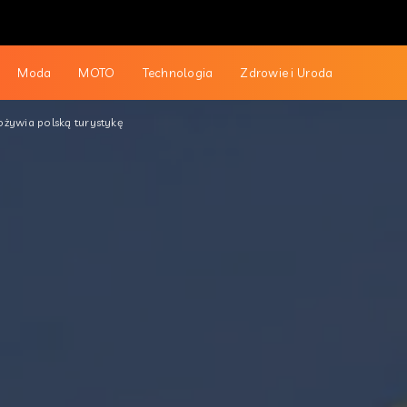
Moda
MOTO
Technologia
Zdrowie i Uroda
ożywia polską turystykę