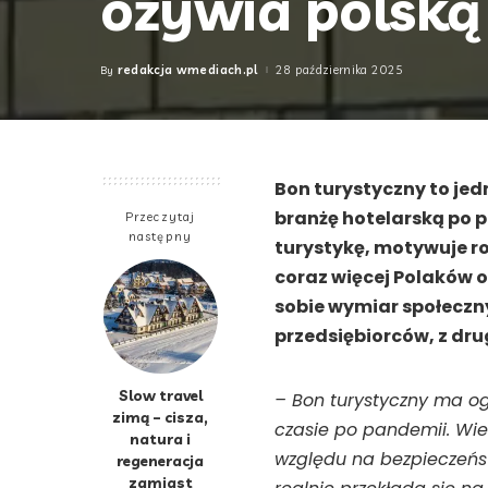
ożywia polską
redakcja wmediach.pl
28 października 2025
By
Posted
by
Bon turystyczny to jed
branżę hotelarską po
Przeczytaj
następny
turystykę, motywuje r
coraz więcej Polaków 
sobie wymiar społeczny
przedsiębiorców, z dru
Slow travel
– Bon turystyczny ma o
zimą – cisza,
czasie po pandemii. Wie
natura i
względu na bezpieczeństw
regeneracja
zamiast