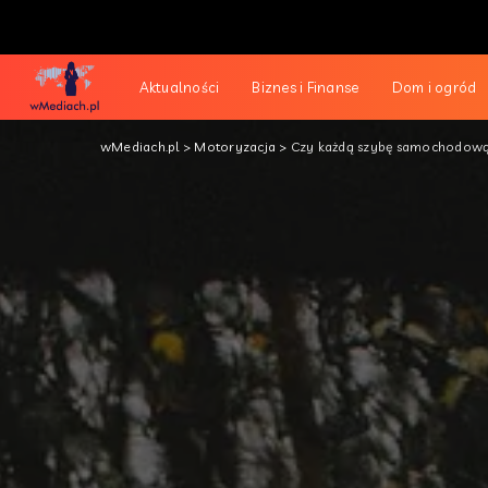
Aktualności
Biznes i Finanse
Dom i ogród
wMediach.pl
>
Motoryzacja
>
Czy każdą szybę samochodową