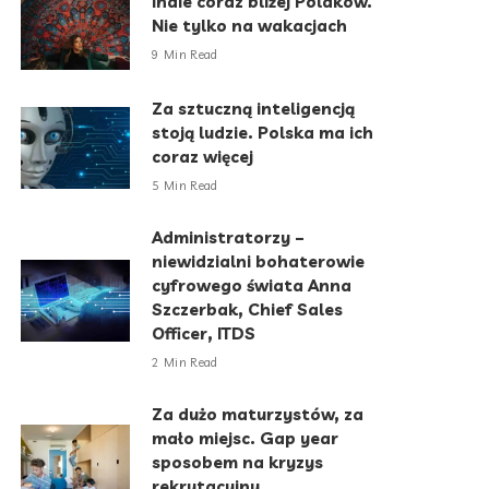
Indie coraz bliżej Polaków.
Nie tylko na wakacjach
9 Min Read
Za sztuczną inteligencją
stoją ludzie. Polska ma ich
coraz więcej
5 Min Read
Administratorzy –
niewidzialni bohaterowie
cyfrowego świata Anna
Szczerbak, Chief Sales
Officer, ITDS
2 Min Read
Za dużo maturzystów, za
mało miejsc. Gap year
sposobem na kryzys
rekrutacyjny