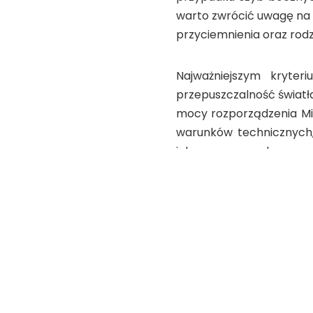
warto zwrócić uwagę na f
przyciemnienia oraz rodzaj
Najważniejszym kryter
przepuszczalność światła
mocy rozporządzenia Mini
warunków technicznych,
ich przyczepy, dopuszcza
mniejszej niż 30% na szyb
Jakich szy
polski kier
Mimo że przepisy d
samochodowych, istni