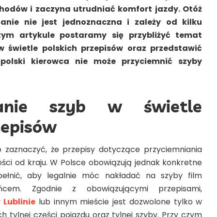
odów i zaczyna utrudniać komfort jazdy. Otóż
nie nie jest jednoznaczna i zależy od kilku
zym artykule postaramy się przybliżyć temat
w świetle polskich przepisów oraz przedstawić
 polski kierowca nie może przyciemnić szyby
ianie szyb w świetle
zepisów
 zaznaczyć, że przepisy dotyczące przyciemniania
ności od kraju. W Polsce obowiązują jednak konkretne
pełnić, aby legalnie móc nakładać na szyby film
ńcem. Zgodnie z obowiązującymi przepisami,
 Lublinie
lub innym mieście jest dozwolone tylko w
 tylnej części pojazdu oraz tylnej szyby. Przy czym