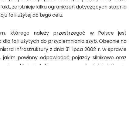
akt, że istnieje kilka ograniczeń dotyczących stopnia
u folii użytej do tego celu.
ium, którego należy przestrzegać w Polsce jest
 dla folii użytych do przyciemniania szyb. Obecnie na
stra Infrastruktury z dnia 31 lipca 2002 r. w sprawie
 jakim powinny odpowiadać pojazdy silnikowe oraz
 się naklejanie folii o przepuszczalności światła nie
y boczne tylnej części pojazdu oraz tylną szybę.
b nie może przyciemnić
owca?
opuszczają przyciemnienie niektórych szyb
eją także wyjątki, które warto znać. W Polsce