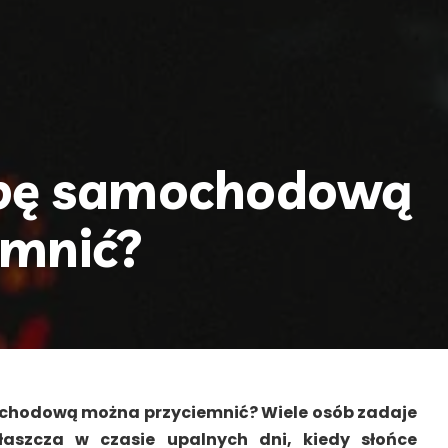
ybę samochodową
emnić?
chodową można przyciemnić? Wiele osób zadaje
łaszcza w czasie upalnych dni, kiedy słońce