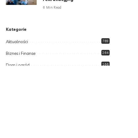
6 Min Read
Kategorie
Aktualności
789
Biznes i Finanse
264
Dom i ogród
166
Moda i styl
73
Motoryzacja
108
Technologia
102
Uncategorized
34
Zdrowie i Uroda
158