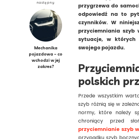
następny
przygrzewa do samoch
odpowiedź na to pyta
czynników. W niniejs
przyciemniania szyb 
sytuacje, w których
swojego pojazdu.
Mechanika
pojazdowa – co
wchodzi w jej
Przyciemn
zakres?
polskich pr
Przede wszystkim warto
szyb różnią się w zależ
normy, które należy s
chroniący przed sło
przyciemnianie szyb w
przypadku szyb bocznych