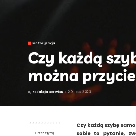
Motoryzacja
Czy każdą sz
można przyci
redakcja serwisu
20 lipca 2023
By
Posted
by
Czy każdą szybę samo
sobie to pytanie, zw
Przeczytaj