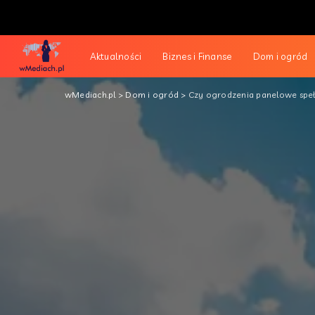
Aktualności
Biznes i Finanse
Dom i ogród
wMediach.pl
>
Dom i ogród
>
Czy ogrodzenia panelowe speł