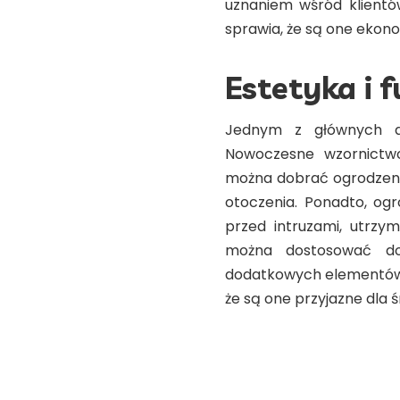
uznaniem wśród klientó
sprawia, że są one ekon
Estetyka i 
Jednym z głównych at
Nowoczesne wzornictwo
można dobrać ogrodzenie
otoczenia. Ponadto, og
przed intruzami, utrzym
można dostosować do
dodatkowych elementów c
że są one przyjazne dla 
Gdzie kupić
Krakowie?