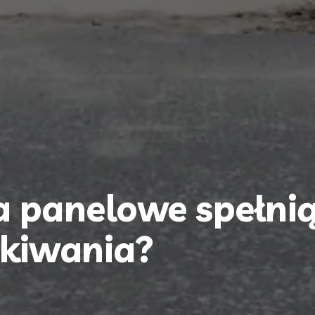
a panelowe spełni
ekiwania?