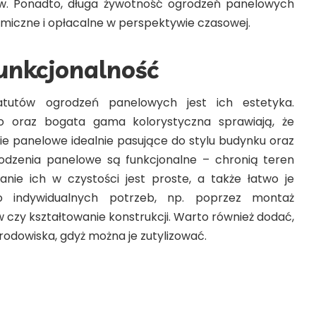
w. Ponadto, długa żywotność ogrodzeń panelowych
omiczne i opłacalne w perspektywie czasowej.
funkcjonalność
utów ogrodzeń panelowych jest ich estetyka.
 oraz bogata gama kolorystyczna sprawiają, że
 panelowe idealnie pasujące do stylu budynku oraz
rodzenia panelowe są funkcjonalne – chronią teren
anie ich w czystości jest proste, a także łatwo je
 indywidualnych potrzeb, np. poprzez montaż
zy kształtowanie konstrukcji. Warto również dodać,
środowiska, gdyż można je zutylizować.
 ogrodzenia panelowe w