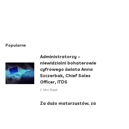
Popularne
Administratorzy –
niewidzialni bohaterowie
cyfrowego świata Anna
Szczerbak, Chief Sales
Officer, ITDS
2 Min Read
Za dużo maturzystów, za
mało miejsc. Gap year
sposobem na kryzys
rekrutacyjny