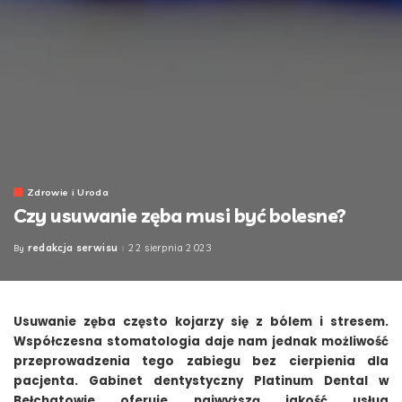
Zdrowie i Uroda
Czy usuwanie zęba musi być bolesne?
redakcja serwisu
22 sierpnia 2023
By
Posted
by
Usuwanie zęba często kojarzy się z bólem i stresem.
Współczesna stomatologia daje nam jednak możliwość
przeprowadzenia tego zabiegu bez cierpienia dla
pacjenta. Gabinet dentystyczny Platinum Dental w
Bełchatowie oferuje najwyższą jakość usług