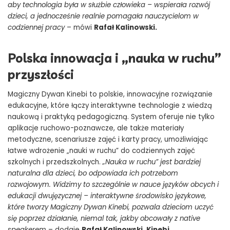
aby technologia była w służbie człowieka – wspierała rozwój
dzieci, a jednocześnie realnie pomagała nauczycielom w
codziennej pracy
– mówi
Rafał Kalinowski
.
Polska innowacja i „nauka w ruchu”
przyszłości
Magiczny Dywan Kinebi to polskie, innowacyjne rozwiązanie
edukacyjne, które łączy interaktywne technologie z wiedzą
naukową i praktyką pedagogiczną. System oferuje nie tylko
aplikacje ruchowo-poznawcze, ale także materiały
metodyczne, scenariusze zajęć i karty pracy, umożliwiając
łatwe wdrożenie „nauki w ruchu” do codziennych zajęć
szkolnych i przedszkolnych.
„Nauka w ruchu” jest bardziej
naturalna dla dzieci, bo odpowiada ich potrzebom
rozwojowym. Widzimy to szczególnie w nauce języków obcych i
edukacji dwujęzycznej – interaktywne środowisko językowe,
które tworzy Magiczny Dywan Kinebi, pozwala dzieciom uczyć
się poprzez działanie, niemal tak, jakby obcowały z native
speakerem
– dodaje
Rafał Kalinowski, Kinebi
.