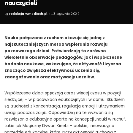
nauczycieli
redakcja wmediach.pl
13 stycznia 2026
By
Posted
by
Nauka połączona z ruchem okazuje się jedną z
najskuteczniejszych metod wspierania rozwoju
poznawczego dzieci. Potwierdzają to zarówno
wieloletnie obserwacje pedagogów, jak i współczesne
badania naukowe, wskazujące, że aktywność fizyczna
znacząco zwiększa efektywność uczenia się,
zaangażowanie oraz motywację uczniów.
Współczesne dzieci spędzają coraz więcej czasu w pozycji
siedzącej – w placówkach edukacyjnych i w domu. Skutkiem
są trudności z koncentracją, regulacją emocji i utrzymaniem
uwagi podczas zajęć. Odpowiedzią na te wyzwania są
rozwiązania edukacyjne oparte na koncepcji „nauki w ruchu”,
takie jak Magiczny Dywan Kinebi – polskie, innowacyjne
narzędzie edukacyjne, które łączy aktywność ruchową z