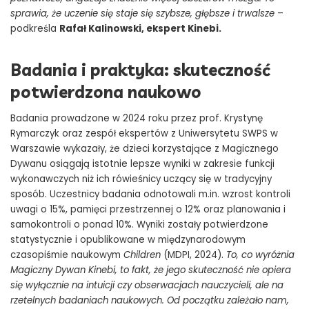
sprawia, że uczenie się staje się szybsze, głębsze i trwalsze
–
podkreśla
Rafał Kalinowski, ekspert Kinebi
.
Badania i praktyka: skuteczność
potwierdzona naukowo
Badania prowadzone w 2024 roku przez prof. Krystynę
Rymarczyk oraz zespół ekspertów z Uniwersytetu SWPS w
Warszawie wykazały, że dzieci korzystające z Magicznego
Dywanu osiągają istotnie lepsze wyniki w zakresie funkcji
wykonawczych niż ich rówieśnicy uczący się w tradycyjny
sposób. Uczestnicy badania odnotowali m.in. wzrost kontroli
uwagi o 15%, pamięci przestrzennej o 12% oraz planowania i
samokontroli o ponad 10%. Wyniki zostały potwierdzone
statystycznie i opublikowane w międzynarodowym
czasopiśmie naukowym
Children
(MDPI, 2024).
To, co wyróżnia
Magiczny Dywan Kinebi, to fakt, że jego skuteczność nie opiera
się wyłącznie na intuicji czy obserwacjach nauczycieli, ale na
rzetelnych badaniach naukowych. Od początku zależało nam,