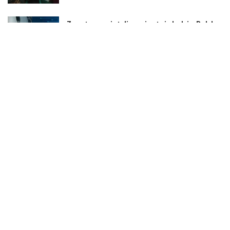
Za sztuczną inteligencją stoją ludzie. Polska
ma ich coraz więcej
5 Min Read
Administratorzy – niewidzialni bohaterowie
cyfrowego świata Anna Szczerbak, Chief
Sales Officer, ITDS
2 Min Read
Kategorie
Aktualności
790
Biznes i Finanse
264
Dom i ogród
166
Moda i styl
73