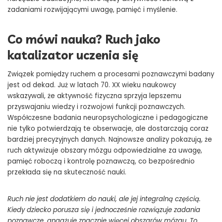
zadaniami rozwijającymi uwagę, pamięć i myślenie.
Co mówi nauka? Ruch jako
dlaczego-dzieci-ucza-sie-skuteczniej-w-ruchu-co-mowia-badania-i-
katalizator uczenia się
obserwacje-nauczycieli
Związek pomiędzy ruchem a procesami poznawczymi badany
jest od dekad. Już w latach 70. XX wieku naukowcy
wskazywali, że aktywność fizyczna sprzyja lepszemu
przyswajaniu wiedzy i rozwojowi funkcji poznawczych.
Współczesne badania neuropsychologiczne i pedagogiczne
nie tylko potwierdzają te obserwacje, ale dostarczają coraz
bardziej precyzyjnych danych. Najnowsze analizy pokazują, że
ruch aktywizuje obszary mózgu odpowiedzialne za uwagę,
pamięć roboczą i kontrolę poznawczą, co bezpośrednio
przekłada się na skuteczność nauki.
Ruch nie jest dodatkiem do nauki, ale jej integralną częścią.
Kiedy dziecko porusza się i jednocześnie rozwiązuje zadania
poznawcze, angażuje znacznie więcej obszarów mózgu. To