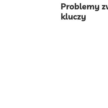
Problemy z
kluczy
Niestety,
dorabianie kl
wiele czynników, które 
Przede wszystkim, war
wykonany jest klucz. Im
klucz będzie łatwo pęk
bardziej skomplikowane 
do ich dokładnego odczyt
Dorabianie kluczy jest 
łatwe uniknięcie kłopot
zawsze jest łatwy i 
materiałów, z jakich wyko