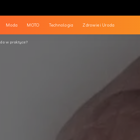
Moda
MOTO
Technologia
Zdrowie i Uroda
ąda w praktyce?