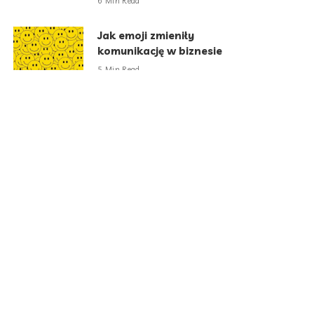
6 Min Read
Jak emoji zmieniły
komunikację w biznesie
5 Min Read
Koniec ery portfela
wypchanego gotówką?
Polacy coraz częściej płacą
telefonem na wakacjach
5 Min Read
Kategorie
Aktualności
788
Biznes i Finanse
264
Dom i ogród
166