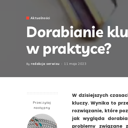
Aktualności
Dorabianie klu
w praktyce?
redakcja serwisu
11 maja 2023
By
Posted
by
W dzisiejszych czasac
kluczy. Wynika to prze
Przeczytaj
następny
rozwiązanie, które po
jak wygląda dorabia
problemy związane 