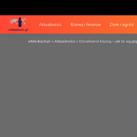
Aktualności
Biznes i Finanse
Dom i ogród
wMediach.pl
>
Aktualności
>
Dorabianie kluczy – jak to wygl