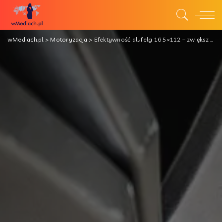
wMediach.pl
>
Motoryzacja
>
Efektywność alufelg 16 5×112 – zwiększ osobisty styl i wydajność!