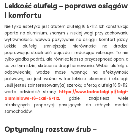
Lekkość alufelg – poprawa osiągów
i komfortu
Nie tylko estetyka jest atutem alufelg 16 5×112. Ich konstrukcja
oparta na aluminium, znanym z niskiej wagi przy zachowaniu
wytrzymałości, wpływa pozytywnie na osiągi i komfort jazdy.
Lekkie alufelgi zmniejszają nierówności na drodze,
poprawiając stabilność pojazdu i redukując wibracje. To nie
tylko gładka podróż, ale również lepsza przyczepność opon, a
co za tym idzie, skrócenie drogi hamowania. Wybór alufelg o
odpowiedniej wadze może wpłynąć na efektywność
paliwową, co jest ważne w kontekście ekonomii i ekologii.
Jeśli jesteś zainteresowany(a) szeroką ofertą alufelg 16 5×112,
warto odwiedzić stronę
https://www.ladnefelgi.pl/felgi-
aluminiowe-16-cali-5×112
, gdzie znajdziesz wiele
atrakcyjnych propozycji pasujących do różnych modeli
samochodów.
Optymalny rozstaw śrub –