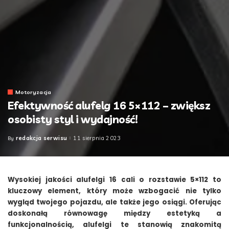
Motoryzacja
Efektywność alufelg 16 5×112 – zwiększ
osobisty styl i wydajność!
redakcja serwisu
11 sierpnia 2023
By
Posted
by
Wysokiej jakości alufelgi 16 cali o rozstawie 5×112 to
kluczowy element, który może wzbogacić nie tylko
wygląd twojego pojazdu, ale także jego osiągi. Oferując
doskonałą równowagę między estetyką a
funkcjonalnością, alufelgi te stanowią znakomitą