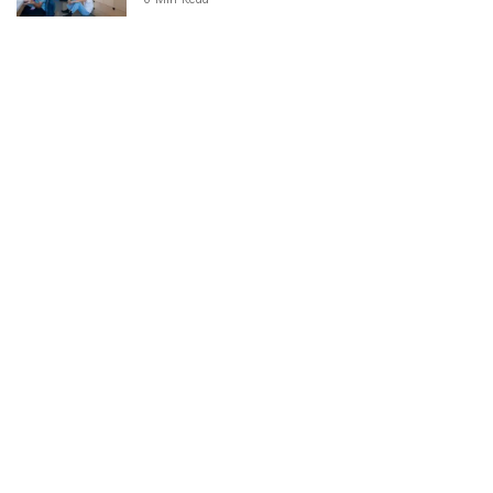
Kategorie
Aktualności
789
Biznes i Finanse
264
Dom i ogród
166
Moda i styl
73
Motoryzacja
108
Technologia
102
Uncategorized
34
Zdrowie i Uroda
158