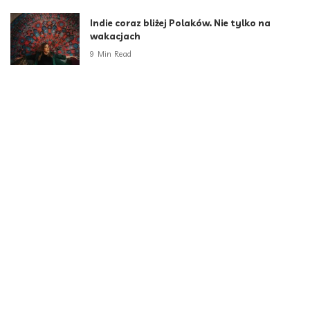
Indie coraz bliżej Polaków. Nie tylko na
wakacjach
9 Min Read
Za sztuczną inteligencją stoją ludzie. Polska
ma ich coraz więcej
5 Min Read
Administratorzy – niewidzialni bohaterowie
cyfrowego świata Anna Szczerbak, Chief
Sales Officer, ITDS
2 Min Read
Kategorie
Aktualności
790
Biznes i Finanse
264