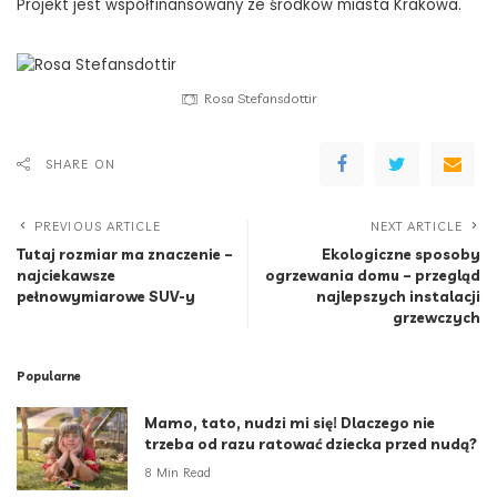
Projekt jest współfinansowany ze środków miasta Krakowa.
Rosa Stefansdottir
SHARE ON
PREVIOUS ARTICLE
NEXT ARTICLE
Tutaj rozmiar ma znaczenie –
Ekologiczne sposoby
najciekawsze
ogrzewania domu – przegląd
pełnowymiarowe SUV-y
najlepszych instalacji
grzewczych
Popularne
Mamo, tato, nudzi mi się! Dlaczego nie
trzeba od razu ratować dziecka przed nudą?
8 Min Read