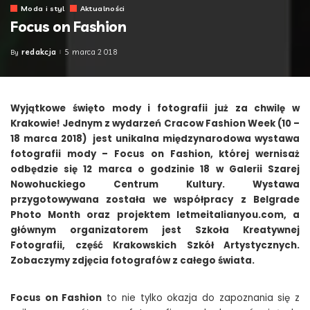
Moda i styl
Aktualności
Focus on Fashion
redakcja
5 marca 2018
By
Posted
by
Wyjątkowe święto mody i fotografii już za chwilę w
Krakowie! Jednym z wydarzeń Cracow Fashion Week (10 –
18 marca 2018) jest unikalna międzynarodowa wystawa
fotografii mody – Focus on Fashion, której wernisaż
odbędzie się 12 marca o godzinie 18 w Galerii Szarej
Nowohuckiego Centrum Kultury. Wystawa
przygotowywana została we współpracy z Belgrade
Photo Month oraz projektem letmeitalianyou.com, a
głównym organizatorem jest Szkoła Kreatywnej
Fotografii, część Krakowskich Szkół Artystycznych.
Zobaczymy zdjęcia fotografów z całego świata.
Focus on Fashion
to nie tylko okazja do zapoznania się z