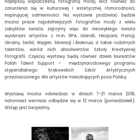
najlepszą współczesną fotografią mody, lecz również do
zanurzenia się w kulturowej i estetycznej różnorodności,
inspirującej odmienności. Na wystawie podziwiać będzie
można prace najzdolniejszych fotografów mody z wielu
zakątków świata, zajrzymy więc do niezwykłego świata
wyobraźni artystów z m.in. RPA, Islandii, Hiszpanii, Francji,
Ukrainy, Serbii, Węgier, Słowacji i Białorusi, a także rodzimych
Maros Belavy
talentów, wśród nich absolwentów Szkoły Kreatywnej
Fotografii. Częścią wystawy będą również dzieła laureatów
Polish Talent Support – międzynarodowego programu
stypendialnego Krakowskich Szkół Artystycznych
przeznaczonego dla artystów mieszkających poza Polską.
Wystawę można odwiedzać w dniach 7-21 marca 2018,
natomiast wernisaż odbędzie się w 12 marca (poniedziałek).
Wstęp jest bezpłatny.