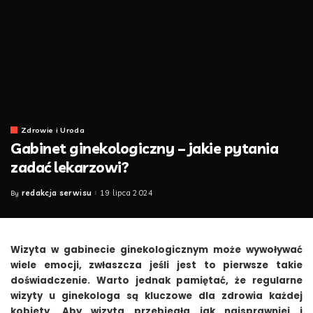
Zdrowie i Uroda
Gabinet ginekologiczny – jakie pytania
zadać lekarzowi?
redakcja serwisu
19 lipca 2024
By
Posted
by
Wizyta w gabinecie ginekologicznym może wywoływać
wiele emocji, zwłaszcza jeśli jest to pierwsze takie
doświadczenie. Warto jednak pamiętać, że regularne
wizyty u ginekologa są kluczowe dla zdrowia każdej
kobiety. Aby wizyta przebiegła jak najsprawniej i