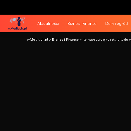
Aktualności
Biznes i Finanse
Dom i ogród
wMediach.pl
>
Biznes i Finanse
>
Ile naprawdę kosztują lody 