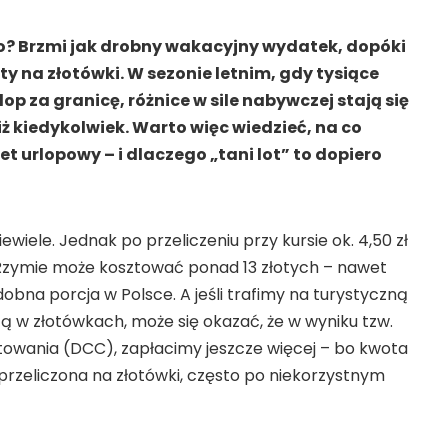
ro? Brzmi jak drobny wakacyjny wydatek, dopóki
ty na złotówki. W sezonie letnim, gdy tysiące
p za granicę, różnice w sile nabywczej stają się
ż kiedykolwiek. Warto więc wiedzieć, na co
t urlopowy – i dlaczego „tani lot” to dopiero
iewiele. Jednak po przeliczeniu przy kursie ok. 4,50 zł
 Rzymie może kosztować ponad 13 złotych – nawet
dobna porcja w Polsce. A jeśli trafimy na turystyczną
rtą w złotówkach, może się okazać, że w wyniku tzw.
wania (DCC), zapłacimy jeszcze więcej – bo kwota
przeliczona na złotówki, często po niekorzystnym