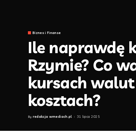
Biznes i Finanse
Ile naprawdę 
Rzymie? Co wa
kursach walut
kosztach?
redakcja wmediach.pl
31 lipca 2025
By
Posted
by