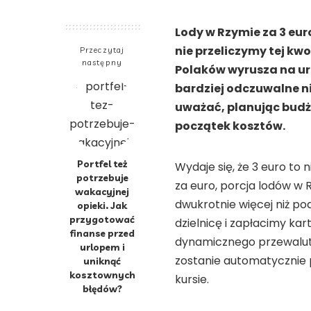
Lody w Rzymie za 3 eu
nie przeliczymy tej kwo
Przeczytaj
następny
Polaków wyrusza na urlo
bardziej odczuwalne ni
uważać, planując budże
początek kosztów.
Portfel też
Wydaje się, że 3 euro to n
potrzebuje
za euro, porcja lodów w
wakacyjnej
dwukrotnie więcej niż po
opieki. Jak
przygotować
dzielnicę i zapłacimy ka
finanse przed
dynamicznego przewaluto
urlopem i
zostanie automatycznie 
uniknąć
kosztownych
kursie.
błędów?