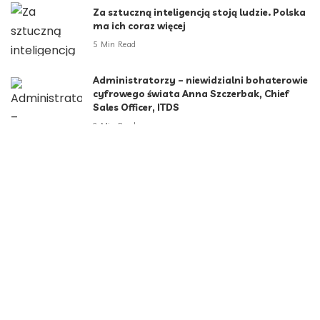
Za sztuczną inteligencją stoją ludzie. Polska
ma ich coraz więcej
5 Min Read
Administratorzy – niewidzialni bohaterowie
cyfrowego świata Anna Szczerbak, Chief
Sales Officer, ITDS
2 Min Read
Kategorie
Aktualności
790
Biznes i Finanse
264
Dom i ogród
166
Moda i styl
73
Motoryzacja
108