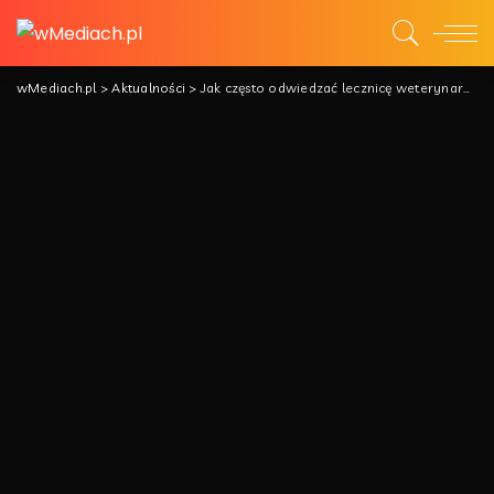
wMediach.pl
>
Aktualności
>
Jak często odwiedzać lecznicę weterynaryjną ze swoim pupilem?