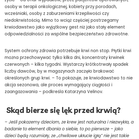
osoby w terapii onkologicznej, kobiety przy porodach,
wcześniaki, osoby z zaburzeniami krzepliwości czy
niedokrwistością. Mimo to wciąż częściej postrzegamy
krwiodawstwo jako wyjątkowy gest niż jako stały element
odpowiedzialności za wspólne bezpieczeństwo zdrowotne.
System ochrony zdrowia potrzebuje krwi non stop. Płytki krwi
można przechowywać tylko kilka dni, koncentraty krwinek
czerwonych – kilka tygodni. Wystarczy krótkotrwały spadek
liczby dawców, by w magazynach zaczęło brakować
określonych grup krwi. – To pokazuje, że krwiodawstwo to nie
akcja sezonowa, ale proces wymagający ciągłości i
zaangażowania – podkreśla Katarzyna Velinov.
Skąd bierze się lęk przed krwią?
–
Jeśli pokażemy dzieciom, że krew jest naturalna i niezwykła, a
badanie to element dbania o siebie, to po pierwsze – jako
dzieci będą rozumiały, że „chwilowe ukłucie igłą” nie jest takie