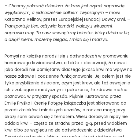
– Chcemy pokazać dzieciom, że krew jest czymś naprawdę
wyjątkowym, a jednocześnie całkiem zwyczajnym
– mówi
Katarzyna Velinov, prezes Europejskiej Fundacji Dawcy Krwi. –
Transportuje tlen, odżywia komórki, walczy z wirusami,
naprawia rany. To nasz wewnętrzny bohater, który działa w tle,
a dzięki niemu możemy biegać, śmiać się i marzyć.
Pomysł na książkę narodził się z doświadczeń w promowaniu
honorowego krwiodawstwa, a także z obserwacji, że nawet
jako dorośli nie pamiętamy dlaczego jakość krwi ma wpływ na
nasze zdrowie i codzienne funkcjonowanie. Jej celem jest nie
tylko przybliżenie dzieciom, czym jest krew, ale też oswojenie
ich z zabiegami medycznymi i pokazanie, że zdrowie można
poznawać w przyjazny sposób. Pięknie ilustrowana przez
Emilię Pryśko i Ksenię Potępę książeczka jest skierowana do
przedszkolaków i młodszych uczniów, a rodzice mogą przy
jak-rozmawiac-z-dziecmi-o-krwi
okazji sami oswoić się z tematem. Wielu dorosłych nigdy nie
oddało krwi – często ze strachu przed igłą, przed widokiem
krwi albo ze względu na złe doświadczenia z dzieciństwa. –
Dzieci nie rodzą się z lękiem, nie rodzą się też z lękiem przed