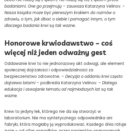
badaniami. One go przejmują
– zauważa Katarzyna Velinov.
–
Nasza książka może być pierwszym krokiem do rozmów o
zdrowiu, o tym, jak dbać o siebie i pomagać innym, o tym
dlaczego badania krwi są tak ważne.
Honorowe krwiodawstwo – coś
więcej niż jeden odważny gest
Oddawanie krwi to nie jednorazowy akt odwagi, ale element
społecznej dojrzałości i odpowiedzialności za
bezpieczeństwo zdrowotne. –
Decyzja o oddaniu krwi często
dojrzewa latami
– podkreśla Katarzyna Velinov. –
Dlatego
edukacja i oswajanie tematu od najmłodszych lat są tak
ważne.
Krew to jedyny lek, którego nie da się stworzyć w
laboratorium. Nie ma syntetycznego odpowiednika ani
fabryki, która mogłaby ją wyprodukować. Każdego dnia ratuje
życie – od ofiar wypadków, przez pacjentów operowanych,