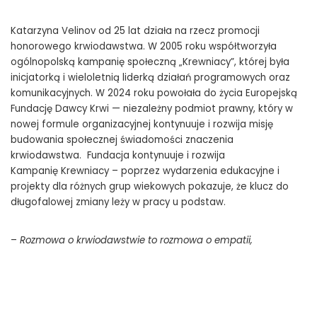
Katarzyna Velinov od 25 lat działa na rzecz promocji
honorowego krwiodawstwa. W 2005 roku współtworzyła
ogólnopolską kampanię społeczną „Krewniacy”, której była
inicjatorką i wieloletnią liderką działań programowych oraz
komunikacyjnych. W 2024 roku powołała do życia Europejską
Fundację Dawcy Krwi — niezależny podmiot prawny, który w
nowej formule organizacyjnej kontynuuje i rozwija misję
budowania społecznej świadomości znaczenia
krwiodawstwa. Fundacja kontynuuje i rozwija
Kampanię Krewniacy – poprzez wydarzenia edukacyjne i
projekty dla różnych grup wiekowych pokazuje, że klucz do
długofalowej zmiany leży w pracy u podstaw.
–
Rozmowa o krwiodawstwie to rozmowa o empatii,
odpowiedzialności i wspólnocie
– podsumowuje Katarzyna
Velinov. –
A ta zaczyna się znacznie wcześniej niż w dniu
pierwszej wizyty w centrum krwiodawstwa. Zaczyna się od
wiedzy, oswojenia i przekonania, że pomaganie innym jest