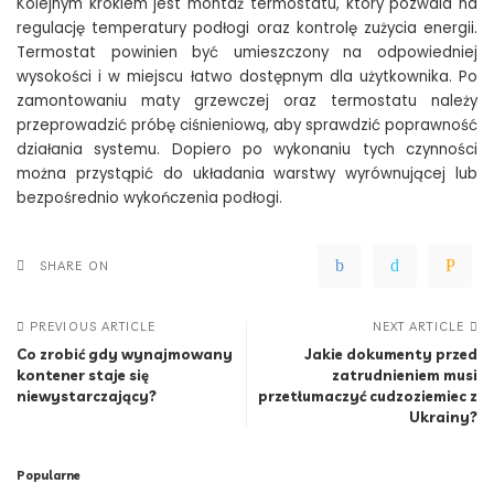
Kolejnym krokiem jest montaż termostatu, który pozwala na
regulację temperatury podłogi oraz kontrolę zużycia energii.
Termostat powinien być umieszczony na odpowiedniej
wysokości i w miejscu łatwo dostępnym dla użytkownika. Po
zamontowaniu maty grzewczej oraz termostatu należy
przeprowadzić próbę ciśnieniową, aby sprawdzić poprawność
działania systemu. Dopiero po wykonaniu tych czynności
można przystąpić do układania warstwy wyrównującej lub
bezpośrednio wykończenia podłogi.
SHARE ON
PREVIOUS ARTICLE
NEXT ARTICLE
Co zrobić gdy wynajmowany
Jakie dokumenty przed
kontener staje się
zatrudnieniem musi
niewystarczający?
przetłumaczyć cudzoziemiec z
Ukrainy?
Popularne