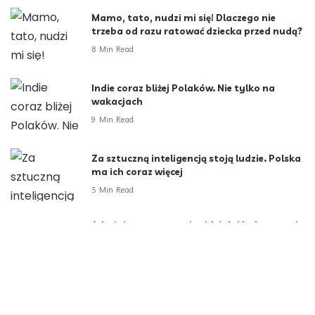
Mamo, tato, nudzi mi się! Dlaczego nie
trzeba od razu ratować dziecka przed nudą?
8 Min Read
Indie coraz bliżej Polaków. Nie tylko na
wakacjach
9 Min Read
Za sztuczną inteligencją stoją ludzie. Polska
ma ich coraz więcej
5 Min Read
Administratorzy – niewidzialni bohaterowie
cyfrowego świata Anna Szczerbak, Chief
Sales Officer, ITDS
2 Min Read
Kategorie