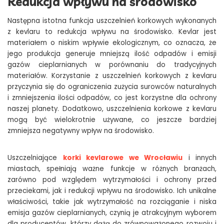
Redukcja wpływu na środowisko
Następna istotna funkcja uszczelnień korkowych wykonanych
z kevlaru to redukcja wpływu na środowisko. Kevlar jest
materiałem o niskim wpływie ekologicznym, co oznacza, że
jego produkcja generuje mniejszą ilość odpadów i emisji
gazów cieplarnianych w porównaniu do tradycyjnych
materiałów. Korzystanie z uszczelnień korkowych z kevlaru
przyczynia się do ograniczenia zużycia surowców naturalnych
i zmniejszenia ilości odpadów, co jest korzystne dla ochrony
naszej planety. Dodatkowo, uszczelnienia korkowe z kevlaru
mogą być wielokrotnie używane, co jeszcze bardziej
zmniejsza negatywny wpływ na środowisko.
Uszczelniające
korki kevlarowe we Wrocławiu
i innych
miastach, spełniają ważne funkcje w różnych branżach,
zarówno pod względem wytrzymałości i ochrony przed
przeciekami, jak i redukcji wpływu na środowisko. Ich unikalne
właściwości, takie jak wytrzymałość na rozciąganie i niska
emisja gazów cieplarnianych, czynią je atrakcyjnym wyborem
dla producentów, którzy dążą do zrównoważonego rozwoju i