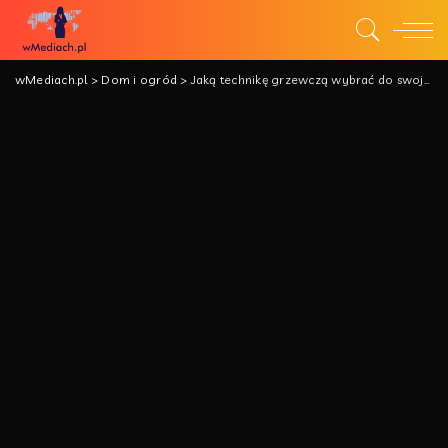
wMediach.pl
>
Dom i ogród
>
Jaką technikę grzewczą wybrać do swojego domu?