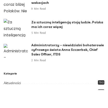
wakacjach
9 Min Read
Za sztuczną inteligencją stoją ludzie. Polska
ma ich coraz więcej
5 Min Read
Administratorzy – niewidzialni bohaterowie
cyfrowego świata Anna Szczerbak, Chief
Sales Officer, ITDS
2 Min Read
Kategorie
Aktualności
790
Biznes i Finanse
264
Dom i ogród
166