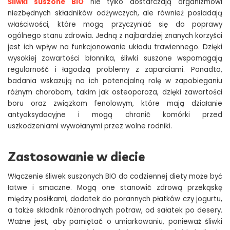
Śliwki suszone BIO
nie tylko dostarczają organizmowi
niezbędnych składników odżywczych, ale również posiadają
właściwości, które mogą przyczyniać się do poprawy
ogólnego stanu zdrowia. Jedną z najbardziej znanych korzyści
jest ich wpływ na funkcjonowanie układu trawiennego. Dzięki
wysokiej zawartości błonnika, śliwki suszone wspomagają
regularność i łagodzą problemy z zaparciami. Ponadto,
badania wskazują na ich potencjalną rolę w zapobieganiu
różnym chorobom, takim jak osteoporoza, dzięki zawartości
boru oraz związkom fenolowym, które mają działanie
antyoksydacyjne i mogą chronić komórki przed
uszkodzeniami wywołanymi przez wolne rodniki.
Zastosowanie w diecie
Włączenie śliwek suszonych BIO do codziennej diety może być
łatwe i smaczne. Mogą one stanowić zdrową przekąskę
między posiłkami, dodatek do porannych płatków czy jogurtu,
a także składnik różnorodnych potraw, od sałatek po desery.
Ważne jest, aby pamiętać o umiarkowaniu, ponieważ śliwki