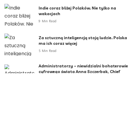
Indie coraz bliżej Polaków. Nie tylko na
wakacjach
9 Min Read
Za sztuczną inteligencją stoją ludzie. Polska
ma ich coraz więcej
5 Min Read
Administratorzy – niewidzialni bohaterowie
cyfrowego świata Anna Szczerbak, Chief
Sales Officer, ITDS
2 Min Read
Kategorie
Aktualności
790
Biznes i Finanse
264