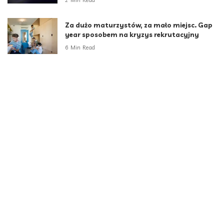
Za dużo maturzystów, za mało miejsc. Gap
year sposobem na kryzys rekrutacyjny
6 Min Read
Kategorie
Aktualności
789
Biznes i Finanse
264
Dom i ogród
166
Moda i styl
73
Motoryzacja
108
Technologia
102
Uncategorized
34