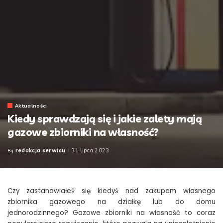
Aktualności
Kiedy sprawdzają się i jakie zalety mają
gazowe zbiorniki na własność?
redakcja serwisu
31 lipca 2023
By
Posted
by
Czy zastanawiałeś się kiedyś nad zakupem własnego
zbiornika gazowego na działkę lub do domu
jednorodzinnego? Gazowe zbiorniki na własność to coraz