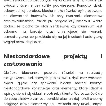
wykorzystana do ozdobnych wykończeń wnętrz, takich jak
okładziny ścienne czy sufity podwieszane. Ponadto, dzięki
odpowiedniej obróbce, blacha może również być stosowana
na elewacjach budynków lub przy tworzeniu elementów
architektonicznych, takich jak pergole czy kwietniki. Warto
dodać, że blacha ze stali nierdzewnej czy aluminium jest
odporna na korozję oraz zmieniające się warunki
atmosferyczne, co przekłada się na jej trwałość i estetyczny
wygląd przez długi czas.
Niestandardowe projekty i
zastosowania
Obróbka blacharska pozwala również na realizację
nietypowych i unikatowych projektów. Dzięki możliwościom
cięcia, gięcia czy spawania blachy można tworzyć
niestandardowe konstrukcje oraz elementy, które idealnie
wpisują się w indywidualne potrzeby klienta. Warto zwrócić się
do specjalistów z zakresu obróbki blacharskiej, jeżeli chcemy
osiągnąć efekt niemożliwy do uzyskania przy użyciu innych