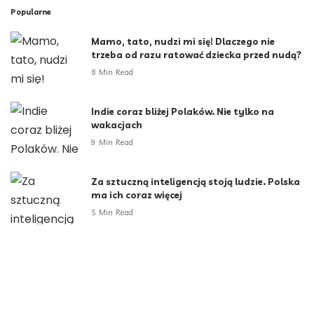
Popularne
Mamo, tato, nudzi mi się! Dlaczego nie
trzeba od razu ratować dziecka przed nudą?
8 Min Read
Indie coraz bliżej Polaków. Nie tylko na
wakacjach
9 Min Read
Za sztuczną inteligencją stoją ludzie. Polska
ma ich coraz więcej
5 Min Read
Administratorzy – niewidzialni bohaterowie
cyfrowego świata Anna Szczerbak, Chief
Sales Officer, ITDS
2 Min Read