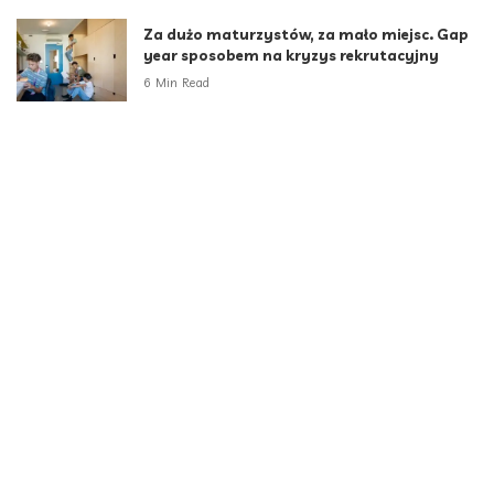
Za dużo maturzystów, za mało miejsc. Gap
year sposobem na kryzys rekrutacyjny
6 Min Read
Kategorie
Aktualności
789
Biznes i Finanse
264
Dom i ogród
166
Moda i styl
73
Motoryzacja
108
Technologia
102
Uncategorized
34
Zdrowie i Uroda
158