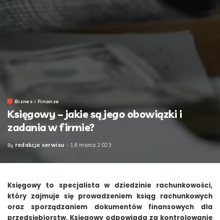
Biznes i Finanse
Księgowy – jakie są jego obowiązki i
zadania w firmie?
redakcja serwisu
16 marca 2023
By
Posted
by
Księgowy to specjalista w dziedzinie rachunkowości,
który zajmuje się prowadzeniem ksiąg rachunkowych
oraz sporządzaniem dokumentów finansowych dla
przedsiębiorstw. Księgowy odpowiada za kontrolowanie