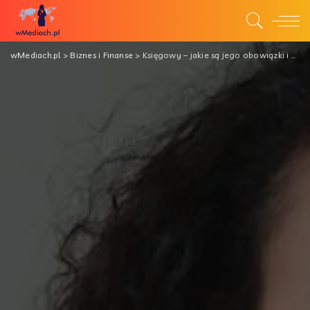
wMediach.pl
>
Biznes i Finanse
>
Księgowy – jakie są jego obowiązki i zadania w firmie?