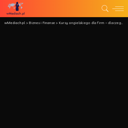
wMediach.pl
>
Biznes i Finanse
>
Kursy angielskiego dla firm – dlaczego warto w nie inwestować?