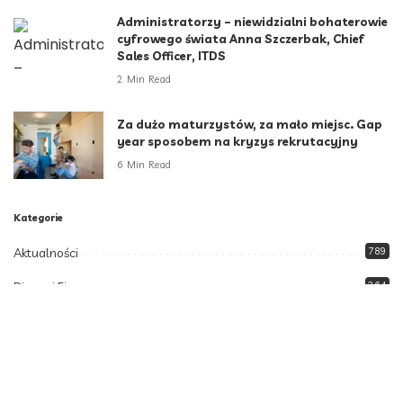
Administratorzy – niewidzialni bohaterowie
cyfrowego świata Anna Szczerbak, Chief
Sales Officer, ITDS
2 Min Read
Za dużo maturzystów, za mało miejsc. Gap
year sposobem na kryzys rekrutacyjny
6 Min Read
Kategorie
Aktualności
789
Biznes i Finanse
264
Dom i ogród
166
Moda i styl
73
Motoryzacja
108