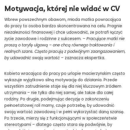
Motywacja, której nie widać w CV
Wbrew powszechnym obawom, młoda matka powracająca
do pracy to osoba bardzo skoncentrowana na celu. Pragnie
niezależności finansowej i chce udowodnić, że potrafi łączyć
życie zawodowe i rodzinne z sukcesem. –
Pracujące matki nie
proszą o taryfę ulgową – one chcą równego traktowania i
realnych szans. Często pracują z podwójnym zaangażowaniem,
by udowodnić swoją wartość
– zaznacza ekspertka.
Kobieta wracająca do pracy po urlopie macierzyńskim często
wykazuje wyjątkowo silną motywację do działania. Przede
wszystkim zatrudnienie staje się dla niej kluczowym źródłem
utrzymania – nie tylko dla niej samej, ale także dla całej
rodziny. Po drugie, podejmując decyzję o zakończeniu
pełnoetatowej roli mamy, czuje potrzebę, by udowodnić
swoją wartość zawodową i w pełni wykorzystać daną szansę.
Po trzecie, mierzy się z funkcjonującymi w społeczeństwie
stereotypami – dlatego często stara się podwójnie, by