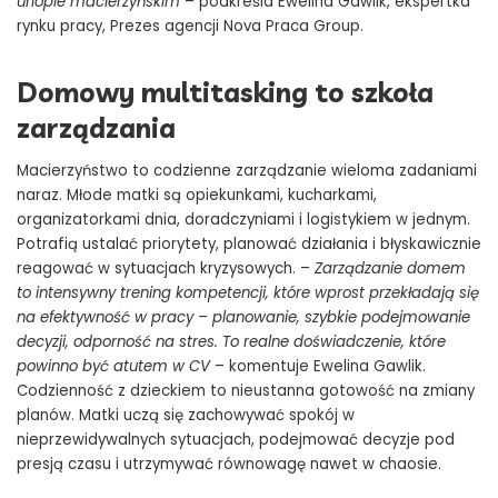
urlopie macierzyńskim
– podkreśla Ewelina Gawlik, ekspertka
rynku pracy, Prezes agencji Nova Praca Group.
Domowy multitasking to szkoła
zarządzania
Macierzyństwo to codzienne zarządzanie wieloma zadaniami
naraz. Młode matki są opiekunkami, kucharkami,
organizatorkami dnia, doradczyniami i logistykiem w jednym.
Potrafią ustalać priorytety, planować działania i błyskawicznie
reagować w sytuacjach kryzysowych. –
Zarządzanie domem
to intensywny trening kompetencji, które wprost przekładają się
na efektywność w pracy – planowanie, szybkie podejmowanie
decyzji, odporność na stres. To realne doświadczenie, które
powinno być atutem w CV
– komentuje Ewelina Gawlik.
Codzienność z dzieckiem to nieustanna gotowość na zmiany
planów. Matki uczą się zachowywać spokój w
nieprzewidywalnych sytuacjach, podejmować decyzje pod
presją czasu i utrzymywać równowagę nawet w chaosie.