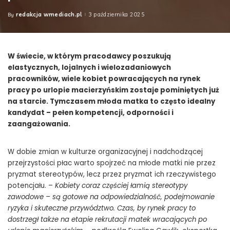
redakcja wmediach.pl
3 października 2025
By
Posted
by
W świecie, w którym pracodawcy poszukują
elastycznych, lojalnych i wielozadaniowych
pracowników, wiele kobiet powracających na rynek
pracy po urlopie macierzyńskim zostaje pominiętych już
na starcie. Tymczasem młoda matka to często idealny
kandydat – pełen kompetencji, odporności i
zaangażowania.
W dobie zmian w kulturze organizacyjnej i nadchodzącej
przejrzystości płac warto spojrzeć na młode matki nie przez
pryzmat stereotypów, lecz przez pryzmat ich rzeczywistego
potencjału. –
Kobiety coraz częściej łamią stereotypy
zawodowe – są gotowe na odpowiedzialność, podejmowanie
ryzyka i skuteczne przywództwo. Czas, by rynek pracy to
dostrzegł także na etapie rekrutacji matek wracających po