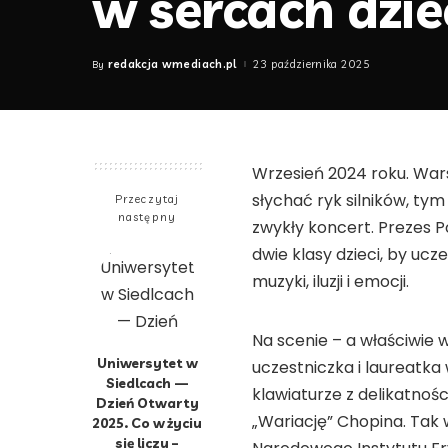
w sercach dzie
redakcja wmediach.pl
23 października 2025
By
Posted
by
Wrzesień 2024 roku. Wars
słychać ryk silników, tym
Przeczytaj
następny
zwykły koncert. Prezes P
dwie klasy dzieci, by ucz
muzyki, iluzji i emocji.
Na scenie – a właściwie w
Uniwersytet w
uczestniczka i laureatka 
Siedlcach —
klawiaturze z delikatnoś
Dzień Otwarty
„Wariację” Chopina. Tak 
2025. Co w życiu
się liczy –