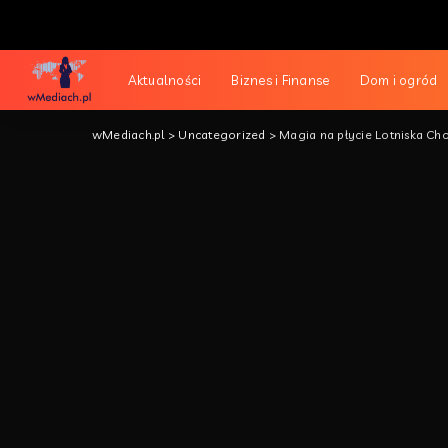
Aktualności
Biznes i Finanse
Dom i ogród
wMediach.pl
>
Uncategorized
>
Magia na płycie Lotniska Cho