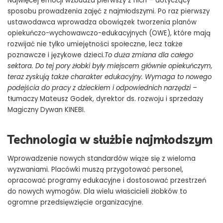
Najwięcej emocji wzbudza pierwszy z nich – dotyczący
sposobu prowadzenia zajęć z najmłodszymi. Po raz pierwszy
ustawodawca wprowadza obowiązek tworzenia planów
opiekuńczo-wychowawczo-edukacyjnych (OWE), które mają
rozwijać nie tylko umiejętności społeczne, lecz także
poznawcze i językowe dzieci.
To duża zmiana dla całego
sektora. Do tej pory żłobki były miejscem głównie opiekuńczym,
teraz zyskują także charakter edukacyjny. Wymaga to nowego
podejścia do pracy z dzieckiem i odpowiednich narzędzi
–
tłumaczy Mateusz Godek, dyrektor ds. rozwoju i sprzedaży
Magiczny Dywan KINEBI.
Technologia w służbie najmłodszym
Wprowadzenie nowych standardów wiąże się z wieloma
wyzwaniami. Placówki muszą przygotować personel,
opracować programy edukacyjne i dostosować przestrzeń
do nowych wymogów. Dla wielu właścicieli żłobków to
ogromne przedsięwzięcie organizacyjne.