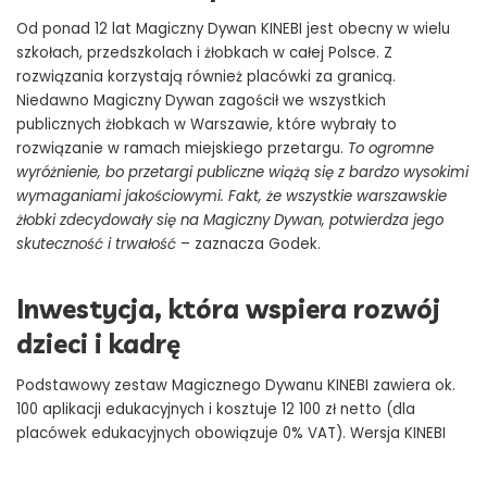
Od ponad 12 lat Magiczny Dywan KINEBI jest obecny w wielu
szkołach, przedszkolach i żłobkach w całej Polsce. Z
rozwiązania korzystają również placówki za granicą.
Niedawno Magiczny Dywan zagościł we wszystkich
publicznych żłobkach w Warszawie, które wybrały to
rozwiązanie w ramach miejskiego przetargu.
To ogromne
wyróżnienie, bo przetargi publiczne wiążą się z bardzo wysokimi
wymaganiami jakościowymi. Fakt, że wszystkie warszawskie
żłobki zdecydowały się na Magiczny Dywan, potwierdza jego
skuteczność i trwałość
– zaznacza Godek.
Inwestycja, która wspiera rozwój
dzieci i kadrę
Podstawowy zestaw Magicznego Dywanu KINEBI zawiera ok.
100 aplikacji edukacyjnych i kosztuje 12 100 zł netto (dla
placówek edukacyjnych obowiązuje 0% VAT). Wersja KINEBI
Pro, z rozszerzoną biblioteką aplikacji dodatkowymi modułami
językowymi oraz funkcjami terapeutycznymi, to wydatek ok.