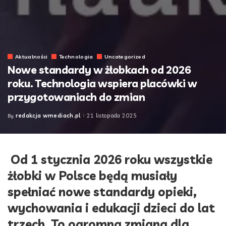
Aktualności
Technologia
Uncategorized
Nowe standardy w żłobkach od 2026
roku. Technologia wspiera placówki w
przygotowaniach do zmian
redakcja wmediach.pl
21 listopada 2025
By
Posted
by
Od 1 stycznia 2026 roku wszystkie
żłobki w Polsce będą musiały
spełniać nowe standardy opieki,
wychowania i edukacji dzieci do lat
trzech. To ogromna zmiana dla