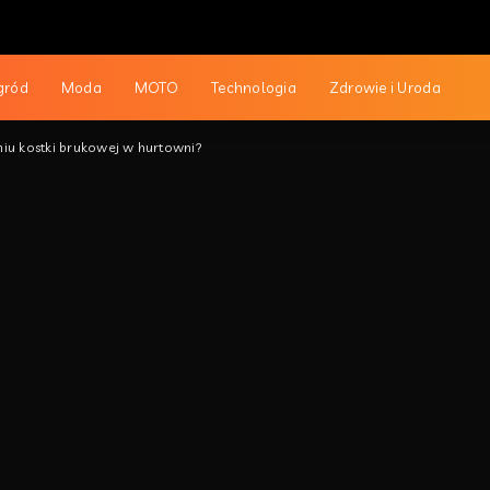
gród
Moda
MOTO
Technologia
Zdrowie i Uroda
iu kostki brukowej w hurtowni?