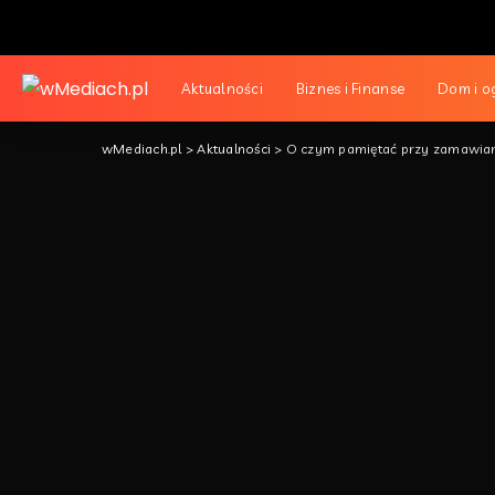
Aktualności
Biznes i Finanse
Dom i o
wMediach.pl
>
Aktualności
>
O czym pamiętać przy zamawian