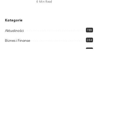
6 Min Read
Kategorie
Aktualności
789
Biznes i Finanse
264
Dom i ogród
166
Moda i styl
73
Motoryzacja
108
Technologia
102
Uncategorized
34
Zdrowie i Uroda
158