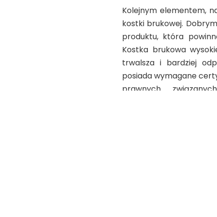
Kolejnym elementem, na 
kostki brukowej. Dobry
produktu, która powinn
Kostka brukowa wysokiej
trwalsza i bardziej od
posiada wymagane certy
prawnych związanych
budowlanych.
Warunki za
Ostatni, ale równie w
finalizacją zamówien
handlowymi hurtowni. K
zwrotu towaru, czy do
projektowaniu nawierzchn