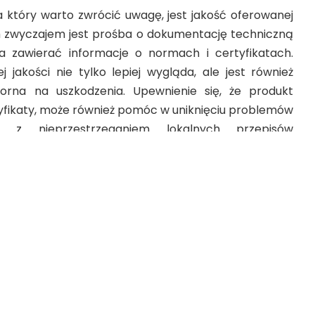
który warto zwrócić uwagę, jest jakość oferowanej
m zwyczajem jest prośba o dokumentację techniczną
a zawierać informacje o normach i certyfikatach.
 jakości nie tylko lepiej wygląda, ale jest również
porna na uszkodzenia. Upewnienie się, że produkt
fikaty, może również pomóc w uniknięciu problemów
 z nieprzestrzeganiem lokalnych przepisów
kupu i dostawy
ażny aspekt to warunki zakupu i dostawy. Przed
ia należy dokładnie zapoznać się z warunkami
luczowe kwestie to koszty transportu, możliwość
stępność usług dodatkowych, takich jak pomoc w
i czy instalacji. Dobrze jest również sprawdzić, jak