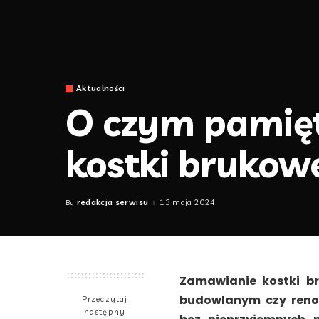
Aktualności
O czym pamię
kostki brukow
redakcja serwisu
13 maja 2024
By
Posted
by
Zamawianie kostki b
budowlanym czy renow
Przeczytaj
następny