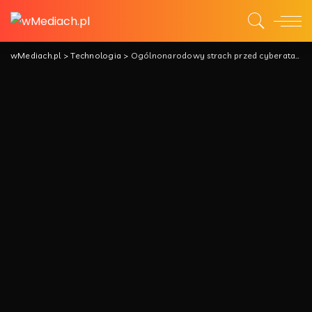
wMediach.pl
>
Technologia
>
Ogólnonarodowy strach przed cyberatakami? Zamiast paniki potrzebna jest świadomość i podstawowe zabezpieczenia