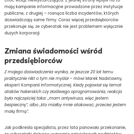
choć wciąż niewystarczająca. Z jednej strony wpływ na to
mają kampanie informacyjne prowadzone przez instytucje
publiczne, z drugiej – rosnąca liczba incydentów, których
doświadczają same firmy. Coraz więcej przedsiębiorców
przekonuje się, że cyberatak nie jest problemem wyłącznie
dużych korporacji.
Zmiana świadomości wśród
przedsiębiorców
Z mojego doświadczenia wynika, że jeszcze 20 lat temu
praktycznie nikt o tym nie myślał
– mówi Marek Nadstawny,
ekspert Kompanii Informatycznej.
Kiedy pojawiał się temat
ataków hakerskich czy złośliwego oprogramowania, reakcja
była najczęściej taka: „mam antywirusa, więc jestem
bezpieczny”, albo „kto miałby mnie atakować, przecież jestem
małą firmą”.
ogolnonarodowy-strach-przed-cyberatakami-zamiast-paniki-potrzebna-
jest-swiadomosc-i-podstawowe-zabezpieczenia
Jak podkreśla specjalista, przez lata panowało przekonanie,