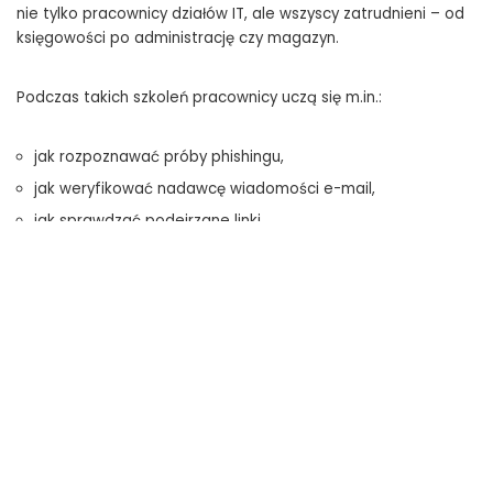
nie tylko pracownicy działów IT, ale wszyscy zatrudnieni – od
księgowości po administrację czy magazyn.
Podczas takich szkoleń pracownicy uczą się m.in.:
jak rozpoznawać próby phishingu,
jak weryfikować nadawcę wiadomości e-mail,
jak sprawdzać podejrzane linki,
jak reagować w przypadku podejrzenia ataku.
Eksperci podkreślają również znaczenie podstawowych
zabezpieczeń technicznych, takich jak uwierzytelnianie
wieloskładnikowe (MFA). W wielu przypadkach jego włączenie
jest bezpłatne, a może znacząco ograniczyć ryzyko przejęcia
konta.
Pierwsze kroki zamiast