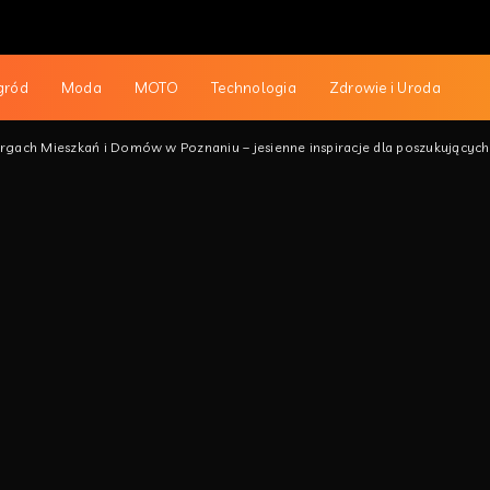
gród
Moda
MOTO
Technologia
Zdrowie i Uroda
gach Mieszkań i Domów w Poznaniu – jesienne inspiracje dla poszukującyc