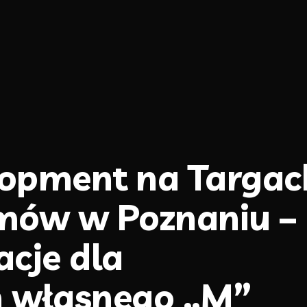
lopment na Targac
mów w Poznaniu –
acje dla
h własnego „M”