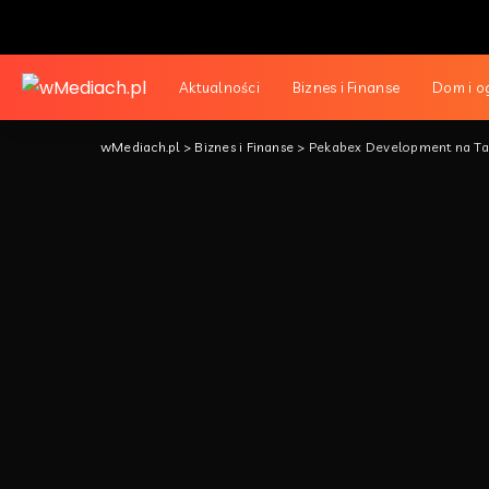
Aktualności
Biznes i Finanse
Dom i o
wMediach.pl
>
Biznes i Finanse
>
Pekabex Development na Tar