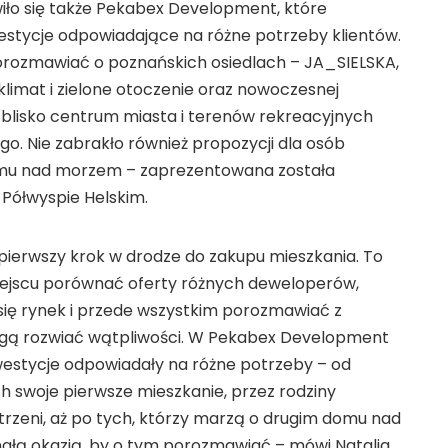
ło się także Pekabex Development, które
estycje odpowiadające na różne potrzeby klientów.
orozmawiać o poznańskich osiedlach – JA_SIELSKA,
limat i zielone otoczenie oraz nowoczesnej
ej blisko centrum miasta i terenów rekreacyjnych
go. Nie zabrakło również propozycji dla osób
mu nad morzem – zaprezentowana została
 Półwyspie Helskim.
b pierwszy krok w drodze do zakupu mieszkania. To
iejscu porównać oferty różnych deweloperów,
e się rynek i przede wszystkim porozmawiać z
gą rozwiać wątpliwości. W Pekabex Development
westycje odpowiadały na różne potrzeby – od
 swoje pierwsze mieszkanie, przez rodziny
trzeni, aż po tych, którzy marzą o drugim domu nad
ałą okazją, by o tym porozmawiać – mówi Natalia