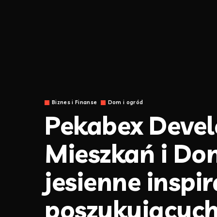
Biznes i Finanse
Dom i ogród
Pekabex Deve
Mieszkań i Do
jesienne inspir
poszukującyc