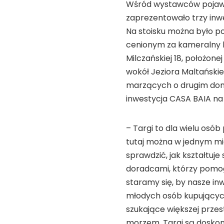
Wśród wystawców pojawi
zaprezentowało trzy inw
Na stoisku można było p
cenionym za kameralny k
Milczańskiej 18, położon
wokół Jeziora Maltańskie
marzących o drugim do
inwestycja CASA BAIA na
– Targi to dla wielu osó
tutaj można w jednym m
sprawdzić, jak kształtuj
doradcami, którzy pomo
staramy się, by nasze in
młodych osób kupujących
szukające większej przes
morzem. Targi są doskon