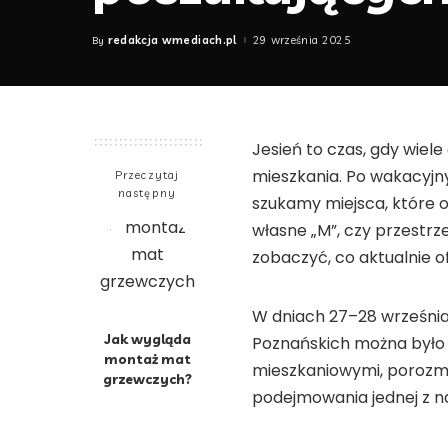
redakcja wmediach.pl
29 września 2025
By
Posted
by
Jesień to czas, gdy wie
mieszkania. Po wakacyjn
Przeczytaj
następny
szukamy miejsca, które 
własne „M”, czy przestrz
zobaczyć, co aktualnie o
W dniach 27–28 wrześni
Jak wygląda
Poznańskich można było 
montaż mat
mieszkaniowymi, porozma
grzewczych?
podejmowania jednej z na