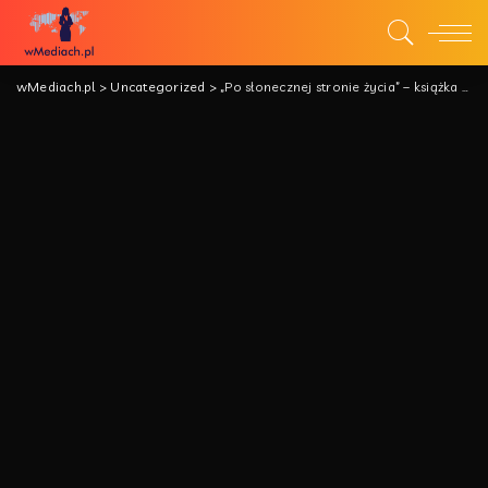
wMediach.pl
>
Uncategorized
>
„Po słonecznej stronie życia” – książka Damiana Abramowicza, która najpierw tobą wstrząśnie a następnie przywróci nadzieję