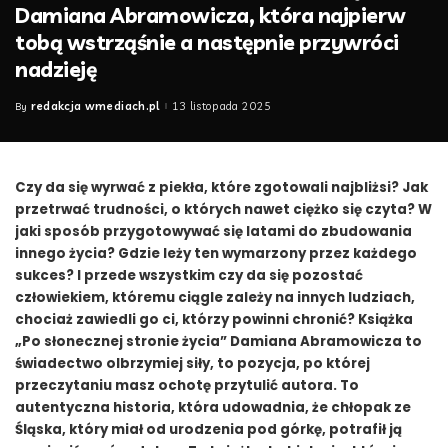
Damiana Abramowicza, która najpierw
tobą wstrząśnie a następnie przywróci
nadzieję
redakcja wmediach.pl
13 listopada 2025
By
Posted
by
Czy da się wyrwać z piekła, które zgotowali najbliżsi? Jak
przetrwać trudności, o których nawet ciężko się czyta? W
jaki sposób przygotowywać się latami do zbudowania
innego życia? Gdzie leży ten wymarzony przez każdego
sukces? I przede wszystkim czy da się pozostać
człowiekiem, któremu ciągle zależy na innych ludziach,
chociaż zawiedli go ci, którzy powinni chronić? Książka
„Po słonecznej stronie życia” Damiana Abramowicza to
świadectwo olbrzymiej siły, to pozycja, po której
przeczytaniu masz ochotę przytulić autora. To
autentyczna historia, która udowadnia, że chłopak ze
Śląska, który miał od urodzenia pod górkę, potrafił ją