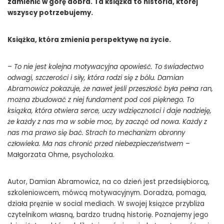
zamienić w górę dobra. Ta książka to historia, której
wszyscy potrzebujemy.
Książka, która zmienia perspektywę na życie.
–
To nie jest kolejna motywacyjna opowieść. To świadectwo
odwagi, szczerości i siły, która rodzi się z bólu. Damian
Abramowicz pokazuje, że nawet jeśli przeszłość była pełna ran,
można zbudować z niej fundament pod coś pięknego. To
książka, która otwiera serce, uczy wdzięczności i daje nadzieję,
że każdy z nas ma w sobie moc, by zacząć od nowa. Każdy z
nas ma prawo się bać. Strach to mechanizm obronny
człowieka. Ma nas chronić przed niebezpieczeństwem
–
Małgorzata Ohme, psycholożka.
Autor, Damian Abramowicz, na co dzień jest przedsiębiorcą,
szkoleniowcem, mówcą motywacyjnym. Doradza, pomaga,
działa prężnie w social mediach. W swojej książce przybliża
czytelnikom własną, bardzo trudną historię. Poznajemy jego