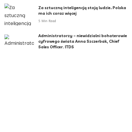
Za sztuczną inteligencją stoją ludzie. Polska
ma ich coraz więcej
5 Min Read
Administratorzy – niewidzialni bohaterowie
cyfrowego świata Anna Szczerbak, Chief
Sales Officer, ITDS
2 Min Read
Za dużo maturzystów, za mało miejsc. Gap
year sposobem na kryzys rekrutacyjny
6 Min Read
Jak emoji zmieniły komunikację w biznesie
5 Min Read
Kategorie