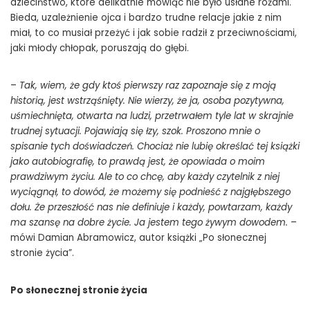
dzieciństwo, które delikatnie mówiąc nie było usłane różami.
Bieda, uzależnienie ojca i bardzo trudne relacje jakie z nim
miał, to co musiał przeżyć i jak sobie radził z przeciwnościami,
jaki młody chłopak, poruszają do głębi.
–
Tak, wiem, że gdy ktoś pierwszy raz zapoznaje się z moją
historią, jest wstrząśnięty. Nie wierzy, że ja, osoba pozytywna,
uśmiechnięta, otwarta na ludzi, przetrwałem tyle lat w skrajnie
trudnej sytuacji. Pojawiają się łzy, szok. Proszono mnie o
spisanie tych doświadczeń. Chociaż nie lubię określać tej książki
jako autobiografię, to prawdą jest, że opowiada o moim
prawdziwym życiu. Ale to co chcę, aby każdy czytelnik z niej
wyciągnął, to dowód, że możemy się podnieść z najgłębszego
dołu. Że przeszłość nas nie definiuje i każdy, powtarzam, każdy
ma szansę na dobre życie. Ja jestem tego żywym dowodem.
–
mówi Damian Abramowicz, autor książki „Po słonecznej
stronie życia”.
Po słonecznej stronie życia