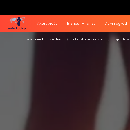
Aktualności
Biznes i Finanse
Dom i ogród
wMediach.pl
>
Aktualności
>
Polska ma doskonałych sporto