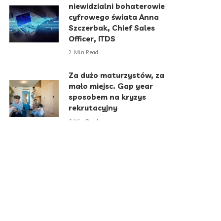
niewidzialni bohaterowie
cyfrowego świata Anna
Szczerbak, Chief Sales
Officer, ITDS
2 Min Read
Za dużo maturzystów, za
mało miejsc. Gap year
sposobem na kryzys
rekrutacyjny
6 Min Read
Jak emoji zmieniły
komunikację w biznesie
5 Min Read
Koniec ery portfela
wypchanego gotówką?
Polacy coraz częściej płacą