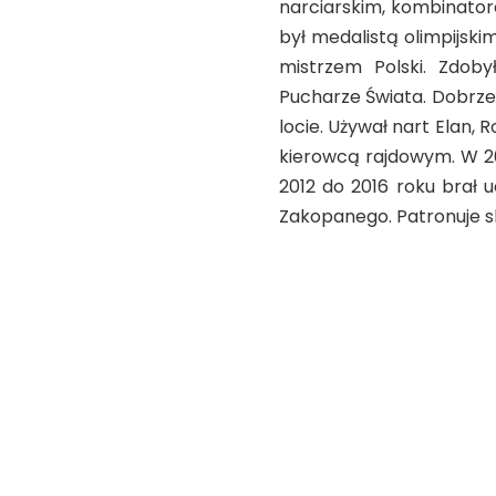
narciarskim, kombinato
był medalistą olimpijskim
mistrzem Polski. Zdob
Pucharze Świata. Dobrze 
locie. Używał nart Elan, R
kierowcą rajdowym. W 20
2012 do 2016 roku brał 
Zakopanego. Patronuje sk
Słynną postacią jest
kategorii plus 75 ki
olimpiadzie. Była mistr
Urodziła się w 1981 roku
wczesnej rezygnacji by
wirusem zapalenia wątro
medal na mistrzostwach P
Obecnie zmaga się z pr