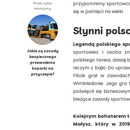
przypomnimy sportowców 
Przeczytaj
następny
się w pamięci na wieki.
Słynni pols
Legend
ą polskiego sp
Jakie są zasady
sportowiec i osoba zn
bezpiecznego
polskiego tenisa, dzisiaj
przewożenia
niczym z bajki. Do upraw
koparki na
przyczepie?
Fibak grał w zawodach
Wimbledonie. Jego gra t
poświęcił się biznesow
bieżące zawody sportowe
Kolejnym bohaterem te
Małysz, kt
ó
ry w 2019