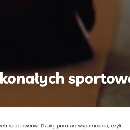
skonałych sporto
ych sportowców. Dzisiaj pora na wspomnienia, czyli