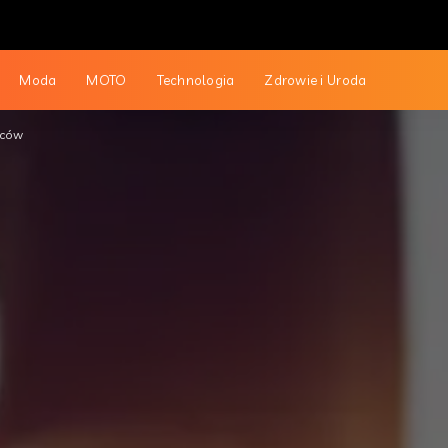
Moda
MOTO
Technologia
Zdrowie i Uroda
wców