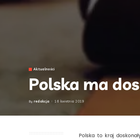
Aktualności
Polska ma do
redakcja
16 kwietnia 2019
By
Posted
by
Polska to kraj doskonał