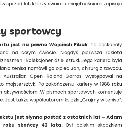
sprzed lat, którzy swoimi umiejętnościami zapisują
cy sportowcy
ortu jest na pewno Wojciech Fibak
. To doskonały
ana na całym świecie. Niegdyś pierwsza rakieta
 biznesmen i kolekcjoner dzieł sztuki. Jego kariera była
iania tenisa namówił go ojciec Jan, chirurg z zawodu.
 Australian Open, Roland Garros, występował na
o majstersztyk. Po zakończeniu kariery w 1988 roku
ym aktywnościom. W pismach sportowych komentuje
. Jest także współautorem książki „Grajmy w tenisa”.
kstu jest słynna postać z ostatnich lat – Adam
 roku skończy 42 lata.
Był polskim skoczkiem