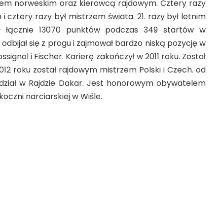
rem norweskim oraz kierowcą rajdowym. Cztery razy
 i cztery razy był mistrzem świata. 21. razy był letnim
ył łącznie 13070 punktów podczas 349 startów w
odbijał się z progu i zajmował bardzo niską pozycję w
ossignol i Fischer. Karierę zakończył w 2011 roku. Został
12 roku został rajdowym mistrzem Polski i Czech. od
udział w Rajdzie Dakar. Jest honorowym obywatelem
oczni narciarskiej w Wiśle.
 Agata Wr
ó
bel.
Polska sztangistka występowała w
logramów. Zdobyła srebrne i brązowe medale na
zynią świata, osiem razy zdobyła mistrzostwo Polski.
, w 2010 roku zakończyła sportową karierę. Przyczyną
ły problemy zdrowotne. Sportsmenka jest zakażona
by typu C. W czerwcu 2010 roku zdobyła ósmy złoty
olski. I to było zwieńczenie jej niezwykłej kariery.
oblemami zdrowotnymi oraz finansowymi.