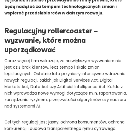
są jednak stabilne i przewidywalne ramy prawne, które
będą nadążać za tempem technologicznych zmian i
wspierać przedsiębiorców w dalszym rozwoju.
Regulacyjny rollercoaster –
wyzwanie, które można
uporządkować
Coraz więcej firm wskazuje, że największym wyzwaniem nie
jest dziś brak klientów, lecz tempo i skala zmian
legislacyjnych. Ostatnie lata przyniosły intensywne wdrażanie
nowych regulacji, takich jak Digital Services Act, Digital
Markets Act, Data Act czy Artificial Intelligence Act. Każda z
nich wprowadza nowe wymogi dotyczące m.in. raportowania,
zarządzania ryzykiem, przejrzystości algorytmów czy nadzoru
nad systemami AI.
prawo-i-technologia-czas-na-wspolne-tempo-rozwoju
Cel tych regulacji jest jasny: ochrona konsumentów, ochrona
konkurencji i budowa transparentnego rynku cyfrowego.