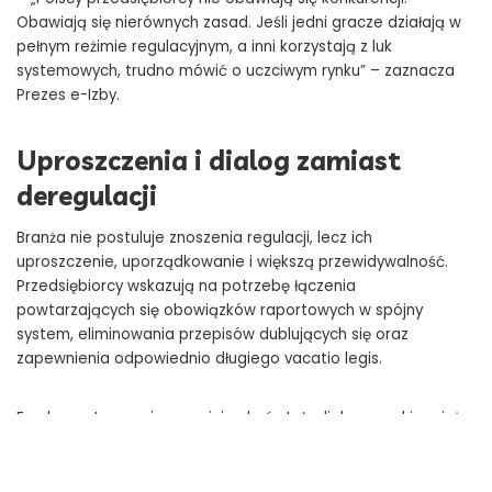
Obawiają się nierównych zasad. Jeśli jedni gracze działają w
pełnym reżimie regulacyjnym, a inni korzystają z luk
systemowych, trudno mówić o uczciwym rynku” – zaznacza
Prezes e-Izby.
Uproszczenia i dialog zamiast
deregulacji
Branża nie postuluje znoszenia regulacji, lecz ich
uproszczenie, uporządkowanie i większą przewidywalność.
Przedsiębiorcy wskazują na potrzebę łączenia
powtarzających się obowiązków raportowych w spójny
system, eliminowania przepisów dublujących się oraz
zapewnienia odpowiednio długiego vacatio legis.
Fundamentem zmian powinien być stały dialog z rynkiem już
na etapie projektowania przepisów oraz rzetelna ocena
wpływu nowych regulacji na sektor MŚP.