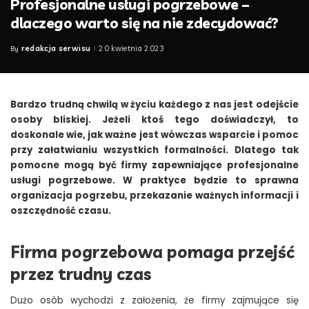
Profesjonalne usługi pogrzebowe –
dlaczego warto się na nie zdecydować?
redakcja serwisu
20 kwietnia 2023
By
Posted
by
Bardzo trudną chwilą w życiu każdego z nas jest odejście
osoby bliskiej. Jeżeli ktoś tego doświadczył, to
doskonale wie, jak ważne jest wówczas wsparcie i pomoc
przy załatwianiu wszystkich formalności. Dlatego tak
pomocne mogą być firmy zapewniające profesjonalne
usługi pogrzebowe. W praktyce będzie to sprawna
organizacja pogrzebu, przekazanie ważnych informacji i
oszczędność czasu.
Firma pogrzebowa pomaga przejść
przez trudny czas
Dużo osób wychodzi z założenia, że firmy zajmujące się