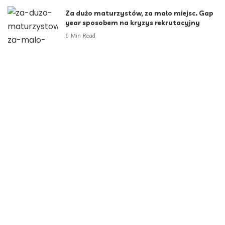
Za dużo maturzystów, za mało miejsc. Gap
year sposobem na kryzys rekrutacyjny
6 Min Read
Kategorie
Aktualności
789
Biznes i Finanse
264
Dom i ogród
166
Moda i styl
73
Motoryzacja
108
Technologia
102
Uncategorized
34
Zdrowie i Uroda
158