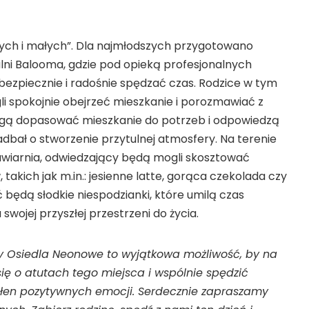
ych i małych”. Dla najmłodszych przygotowano
lni Balooma, gdzie pod opieką profesjonalnych
ezpiecznie i radośnie spędzać czas. Rodzice w tym
 spokojnie obejrzeć mieszkanie i porozmawiać z
gą dopasować mieszkanie do potrzeb i odpowiedzą
dbał o stworzenie przytulnej atmosfery. Na terenie
kawiarnia, odwiedzający będą mogli skosztować
akich jak m.in.: jesienne latte, gorąca czekolada czy
 będą słodkie niespodzianki, które umilą czas
wojej przyszłej przestrzeni do życia.
y Osiedla Neonowe to wyjątkowa możliwość, by na
ię o atutach tego miejsca i wspólnie spędzić
łen pozytywnych emocji. Serdecznie zapraszamy