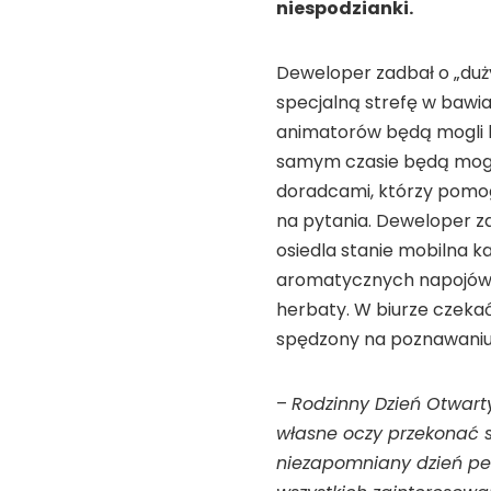
niespodzianki.
Deweloper zadbał o „duż
specjalną strefę w bawia
animatorów będą mogli b
samym czasie będą mogli
doradcami, którzy pomo
na pytania. Deweloper za
osiedla stanie mobilna 
aromatycznych napojów, t
herbaty. W biurze czekać
spędzony na poznawaniu s
–
Rodzinny Dzień Otwart
własne oczy przekonać s
niezapomniany dzień pe