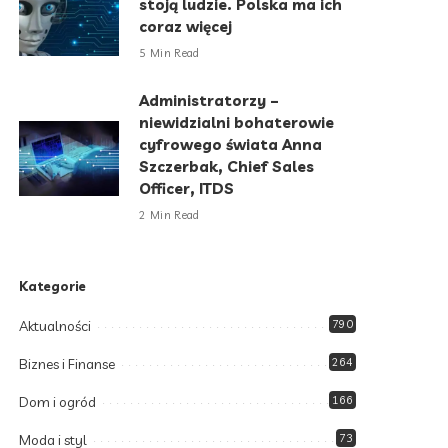
stoją ludzie. Polska ma ich
coraz więcej
5 Min Read
Administratorzy –
niewidzialni bohaterowie
cyfrowego świata Anna
Szczerbak, Chief Sales
Officer, ITDS
2 Min Read
Kategorie
Aktualności
790
Biznes i Finanse
264
Dom i ogród
166
Moda i styl
73