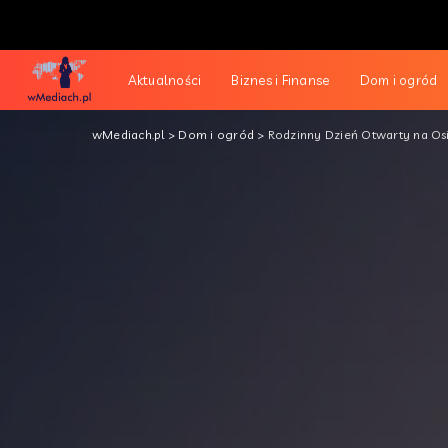
Aktualności
Biznes i Finanse
Dom i ogród
wMediach.pl
>
Dom i ogród
>
Rodzinny Dzień Otwarty na Os