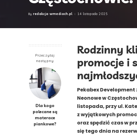
redakcja wmediach.pl
14 listopada 2025
By
Posted
by
Rodzinny k
Przeczytaj
promocje i 
następny
najmłodszy
Pekabex Development z
Neonowe w Częstochowie
Dla kogo
listopada, przy ul. Ka
polecane są
z wyjątkowych promocj
materace
oraz spędzić czas w pr
piankowe?
się tego dnia na rezerw