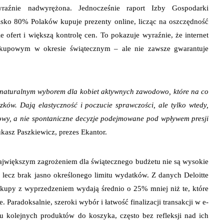
yraźnie nadwyrężona. Jednocześnie raport Izby Gospodarki
lisko 80% Polaków kupuje prezenty online, licząc na oszczędność
 ofert i większą kontrolę cen. To pokazuje wyraźnie, że internet
akupowym w okresie świątecznym – ale nie zawsze gwarantuje
 naturalnym wyborem dla kobiet aktywnych zawodowo, które na co
zków. Dają elastyczność i poczucie sprawczości, ale tylko wtedy,
owy, a nie spontaniczne decyzje podejmowane pod wpływem presji
asz Paszkiewicz, prezes Ekantor.
ajwiększym zagrożeniem dla świątecznego budżetu nie są wysokie
lecz brak jasno określonego limitu wydatków. Z danych Deloitte
akupy z wyprzedzeniem wydają średnio o 25% mniej niż te, które
Paradoksalnie, szeroki wybór i łatwość finalizacji transakcji w e-
u kolejnych produktów do koszyka, często bez refleksji nad ich