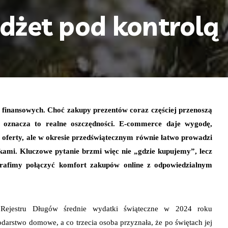
dżet pod kontrolą
że finansowych. Choć zakupy prezentów coraz częściej przenoszą
ze oznacza to realne oszczędności. E-commerce daje wygodę,
j oferty, ale w okresie przedświątecznym równie łatwo prowadzi
kami. Kluczowe pytanie brzmi więc nie „gdzie kupujemy”, lecz
trafimy połączyć komfort zakupów online z odpowiedzialnym
Rejestru Długów średnie wydatki świąteczne w 2024 roku
darstwo domowe, a co trzecia osoba przyznała, że po świętach jej