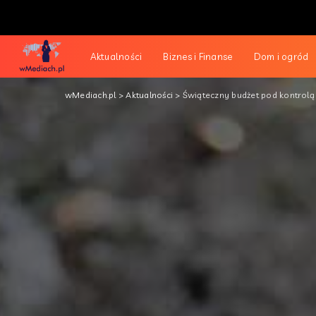
Aktualności
Biznes i Finanse
Dom i ogród
wMediach.pl
>
Aktualności
>
Świąteczny budżet pod kontrolą