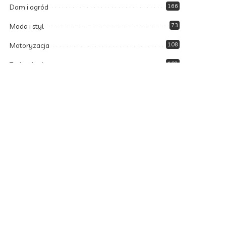
Dom i ogród
166
Moda i styl
73
Motoryzacja
108
Technologia
102
Uncategorized
34
Zdrowie i Uroda
158