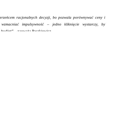
ierzeńcem racjonalnych decyzji, bo pozwala porównywać ceny i
fi wzmacniać impulsywność – jedno kliknięcie wystarczy, by
y budżet”
– zauważa Paszkiewicz.
czynają się od ustalenia maksymalnej kwoty na prezenty i
 tego limitu. Równie istotne jest patrzenie na całkowity koszt
a cenę produktu. Koszty dostawy, zwrotów czy ekspresowej wysyłki
ę nawet o kilkanaście lub kilkadziesiąt procent, co często umyka w
zakupów. Presja czasu, komunikaty o „ostatnich sztukach” i
tkowo osłabiają racjonalne myślenie, dlatego zakupy robione z
śniej przygotowanej listy wciąż pozostają najskuteczniejszym
ogą być narzędziem kontroli wydatków, a nie ich eskalacji – pod