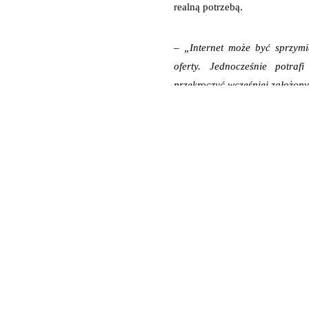
realną potrzebą.
– „Internet może być sprzym
oferty. Jednocześnie potra
przekroczyć wcześniej założon
Świadome zakupy online za
konsekwentnego trzymania się
transakcji, a nie wyłącznie n
potrafią podnieść finalną kwot
ferworze przedświątecznych 
„promocjach tylko dziś” doda
wyprzedzeniem i według wcze
sposobem kontroli wydatków.
– „Świąteczne zakupy online m