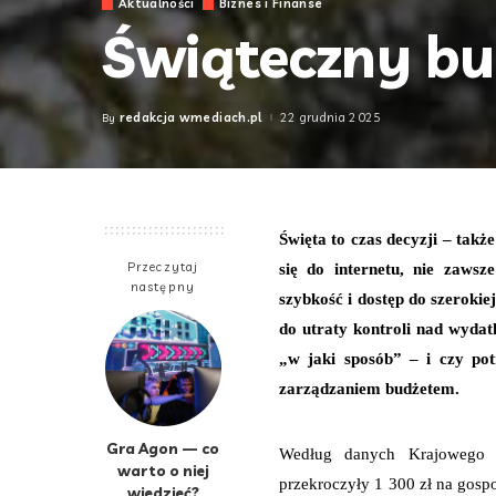
Aktualności
Biznes i Finanse
Świąteczny bu
redakcja wmediach.pl
22 grudnia 2025
By
Posted
by
Święta to czas decyzji – tak
Przeczytaj
się do internetu, nie zaws
następny
szybkość i dostęp do szerokie
do utraty kontroli nad wydat
„w jaki sposób” – i czy po
zarządzaniem budżetem.
Gra Agon — co
Według danych Krajowego 
warto o niej
przekroczyły 1 300 zł na gospo
wiedzieć?