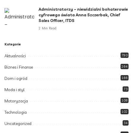
Administratorzy – niewidzialni bohaterowie
cyfrowego świata Anna Szczerbak, Chief
Sales Officer, ITDS
2 Min Read
Kategorie
Aktualności
790
Biznes i Finanse
264
Dom i ogród
166
Moda i styl
73
Motoryzacja
108
Technologia
102
Uncategorized
34