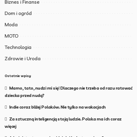
Biznes i Finanse
Dom i ogród
Moda
MOTO
Technologia
Zdrowie i Uroda
Ostatnie wpisy
Mamo, tato, nudzi mi się! Dlaczego nie trzeba od razu ratować
dziecka przed nudą?
Indie coraz bliżej Polaków. Nie tylko na wakacjach
Za sztuczną inteligencją stoją ludzie. Polska ma ich coraz
więcej