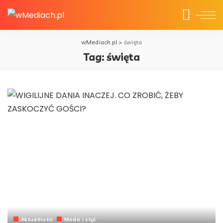
wMediach.pl
>
święta
Tag:
święta
Aktualności
Moda i styl