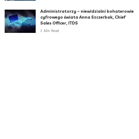
Administratorzy – niewidzialni bohaterowie
cyfrowego świata Anna Szczerbak, Chief
Sales Officer, ITDS
2 Min Read
Kategorie
Aktualności
790
Biznes i Finanse
264
Dom i ogród
166
Moda i styl
73
Motoryzacja
108
Technologia
102
Uncategorized
34