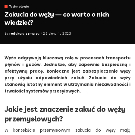
Technologia
Zakucia do węży — co warto o nich
wiedzieć?
redakcja serwisu
25 sierpnia 2023
By
Posted
by
Węże odgrywają kluczową rolę w procesach transportu
płynów i gazów. Jednakże, aby zapewnić bezpieczną i
efektywną pracę, konieczne jest zabezpieczenie węży
przy użyciu odpowiednich zakuć. Zakucia do węży
stanowią istotny element w utrzymaniu niezawodności i
trwałości systemów przesyłowych.
Jakie jest znaczenie zakuć do węży
przemysłowych?
W kontekście przemysłowym zakucia do węży mają