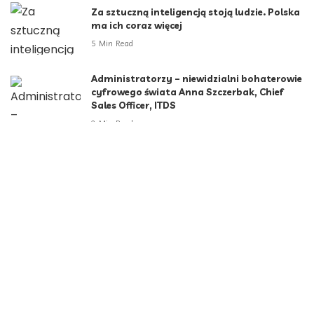
Za sztuczną inteligencją stoją ludzie. Polska
ma ich coraz więcej
5 Min Read
Administratorzy – niewidzialni bohaterowie
cyfrowego świata Anna Szczerbak, Chief
Sales Officer, ITDS
2 Min Read
Kategorie
Aktualności
790
Biznes i Finanse
264
Dom i ogród
166
Moda i styl
73
Motoryzacja
108