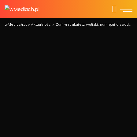
wMediach.pl
>
Aktualności
>
Zanim spakujesz walizki, pamiętaj o zgodzie na wyjazd dziecka za granicę!