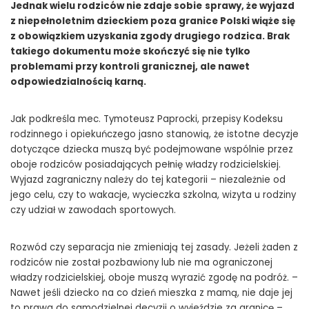
Jednak wielu rodziców nie zdaje sobie
sprawy, że wyjazd
z niepełnoletnim dzieckiem poza granice Polski wiąże się
z obowiązkiem uzyskania zgody drugiego rodzica. Brak
takiego dokumentu może skończyć się nie tylko
problemami przy kontroli granicznej, ale nawet
odpowiedzialnością karną.
Jak podkreśla mec. Tymoteusz Paprocki, przepisy Kodeksu
rodzinnego i opiekuńczego jasno stanowią, że istotne decyzje
dotyczące dziecka muszą być podejmowane wspólnie przez
oboje rodziców posiadających pełnię władzy rodzicielskiej.
Wyjazd zagraniczny należy do tej kategorii – niezależnie od
jego celu, czy to wakacje, wycieczka szkolna, wizyta u rodziny
czy udział w zawodach sportowych.
Rozwód czy separacja nie zmieniają tej zasady. Jeżeli żaden z
rodziców nie został pozbawiony lub nie ma ograniczonej
władzy rodzicielskiej, oboje muszą wyrazić zgodę na podróż. –
Nawet jeśli dziecko na co dzień mieszka z mamą, nie daje jej
to prawa do samodzielnej decyzji o wyjeździe za granicę –