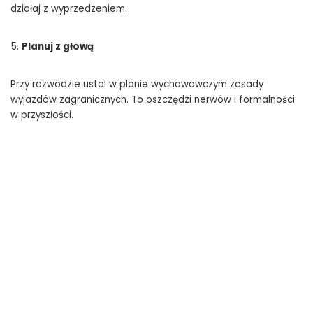
działaj z wyprzedzeniem.
Planuj z głową
Przy rozwodzie ustal w planie wychowawczym zasady
wyjazdów zagranicznych. To oszczędzi nerwów i formalności
w przyszłości.
Tylko świadome działanie i dopełnienie formalności pozwoli
uniknąć problemów i cieszyć się wakacjami – tak jak powinny
wyglądać: bezpieczne, radosne i bez stresu.
SHARE ON
PREVIOUS ARTICLE
NEXT ARTICLE
Co zrobić z obcą walutą po
Wakacje na kredyt? Czy
powrocie z wakacji?
Polacy zaciągają pożyczki na
wyjazdy wakacyjne?