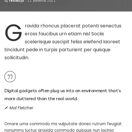
redakcja
12 kwietnia 2021
By
Posted
by
G
ravida rhoncus placerat potenti senectus
eross faucibus urn etiam nisl Sociis
scelerisque suscipit feliss eleifend laoreet
tincidunt pede in turpis parturient per quisque
sollicitudin.
Digital gadgets often plug us into an environment that’s
more cluttered than the real world.
Mal Fletcher
Ornare urna commodo ms vulputate donec rutrum feugiat
nonummy luctus gravida commodo quisque nun lacinia