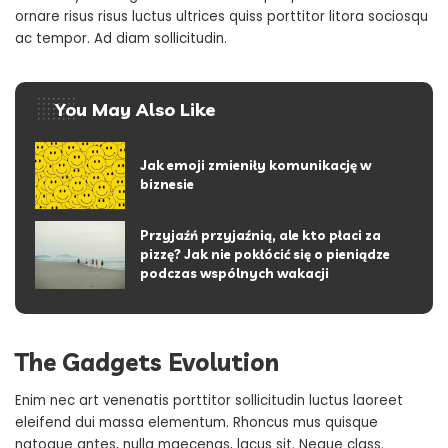
ornare risus risus luctus ultrices quiss porttitor litora sociosqu
ac tempor. Ad diam sollicitudin.
You May Also Like
Jak emoji zmieniły komunikację w
biznesie
Przyjaźń przyjaźnią, ale kto płaci za
pizzę? Jak nie pokłócić się o pieniądze
podczas wspólnych wakacji
The Gadgets Evolution
Enim nec art venenatis porttitor sollicitudin luctus laoreet
eleifend dui massa elementum. Rhoncus mus quisque
natoque antes, nulla maecenas, lacus sit. Neque class.