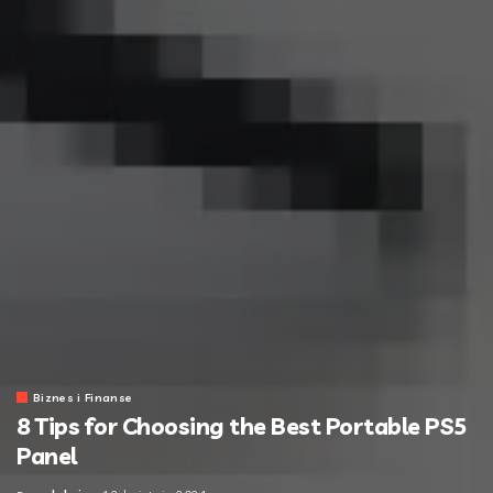
Biznes i Finanse
8 Tips for Choosing the Best Portable PS5
Panel