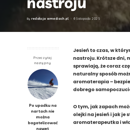
nastroju
redakcja wmediach.pl
6 listopada 2025
By
Posted
by
Jesień to czas, w któr
nastroju. Krótsze dni, 
Przeczytaj
następny
sprawiają, że coraz cz
naturalny sposób możn
aromaterapia – bezpie
dobrego samopoczuci
Po upadku na
O tym, jak zapach moż
nartach nie
olejki na jesień i jak 
można
aromaterapeutka i wła
bagatelizować
nawet