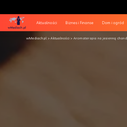
Aktualności
Biznes i Finanse
Dom i ogród
wMediach.pl
>
Aktualności
>
Aromaterapia na jesienną chand