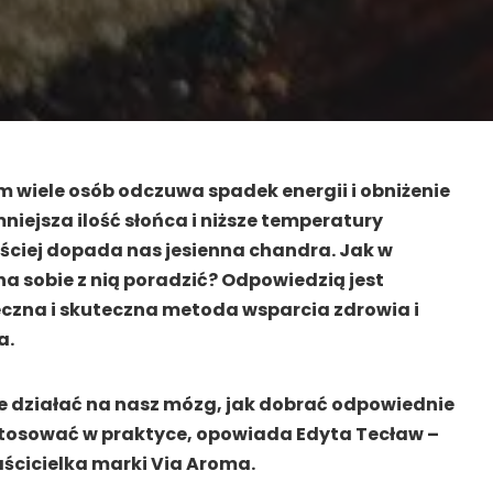
ym wiele osób odczuwa spadek energii i obniżenie
mniejsza ilość słońca i niższe temperatury
ęściej dopada nas jesienna chandra. Jak w
a sobie z nią poradzić? Odpowiedzią jest
czna i skuteczna metoda wsparcia zdrowia i
a.
e działać na nasz mózg, jak dobrać odpowiednie
je stosować w praktyce, opowiada Edyta Tecław –
ścicielka marki Via Aroma.