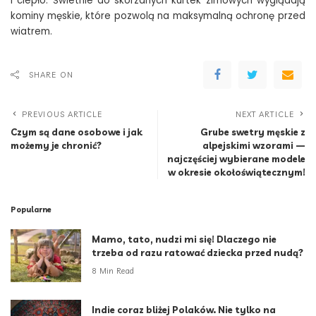
i ciepło. Świetnie do skórzanych kurtek zimowych wyglądają
kominy męskie, które pozwolą na maksymalną ochronę przed
wiatrem.
SHARE ON
PREVIOUS ARTICLE
NEXT ARTICLE
Czym są dane osobowe i jak
Grube swetry męskie z
możemy je chronić?
alpejskimi wzorami —
najczęściej wybierane modele
w okresie okołoświątecznym!
Popularne
Mamo, tato, nudzi mi się! Dlaczego nie
trzeba od razu ratować dziecka przed nudą?
8 Min Read
Indie coraz bliżej Polaków. Nie tylko na