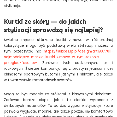
dodatki i ubrania, które stworzą naprawdę wyjątkowo modne
stylizacje.
Kurtki ze skóry — do jakich
stylizacji sprawdzą się najlepiej?
Świetne męskie skórzane kurtki zimowe w różnorodnej
kolorystyce mogą być podstawą wielu stylizacji, możesz o
tym przeczytać na:
https://sukces.rp.pl/design/art19077011-
najmodniejsze-meskie-kurtki-zimowe-w-tym-sezonie-
przeglad-fasonow
. Zarówno tych codziennych, jak i
rockowych. Świetne komponują się z prostymi jeansami czy
chinosami, sportowym butami i jasnymi T-shirtami, ale także
w towarzystwie różnorodnych swetrów.
Mogą to być modele ze stójkami, z klasycznymi dekoltami.
Zarówno bardzo ciepłe, jak i te cienkie wykonane z
delikatnych materiałów. To bardzo wygodne stylizacje, które
pozwolą wyglądać modnie, ale także poczuć się komfortowo