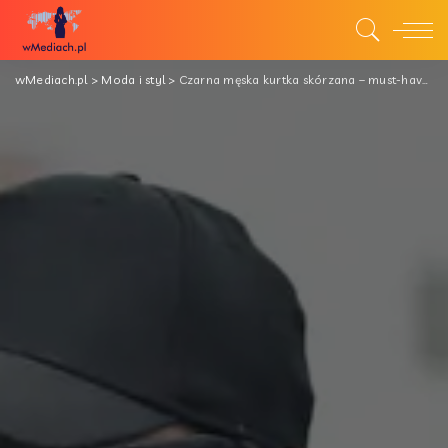
wMediach.pl
>
Moda i styl
>
Czarna męska kurtka skórzana – must-have w twojej garderobie! Przegląd modeli