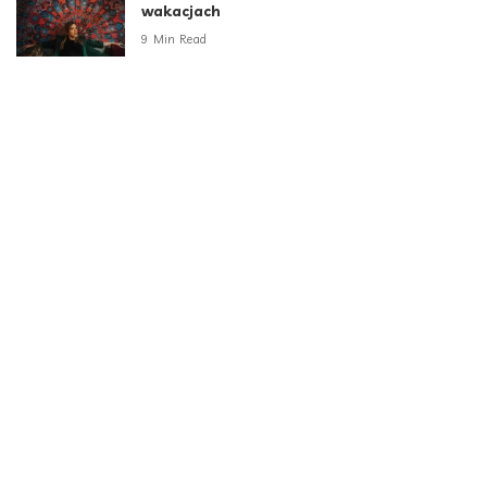
wakacjach
9 Min Read
Za sztuczną inteligencją stoją ludzie. Polska
ma ich coraz więcej
5 Min Read
Administratorzy – niewidzialni bohaterowie
cyfrowego świata Anna Szczerbak, Chief
Sales Officer, ITDS
2 Min Read
Kategorie
Aktualności
790
Biznes i Finanse
264
Dom i ogród
166