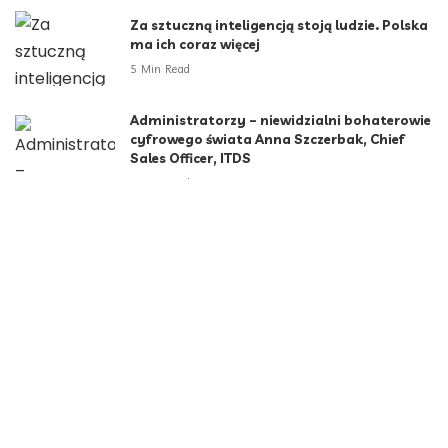
Za sztuczną inteligencją stoją ludzie. Polska
ma ich coraz więcej
5 Min Read
Administratorzy – niewidzialni bohaterowie
cyfrowego świata Anna Szczerbak, Chief
Sales Officer, ITDS
2 Min Read
Kategorie
Aktualności
790
Biznes i Finanse
264
Dom i ogród
166
Moda i styl
73
Motoryzacja
108