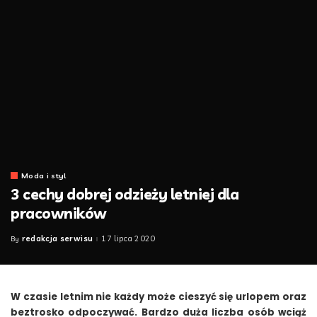
Moda i styl
3 cechy dobrej odzieży letniej dla
pracowników
redakcja serwisu
17 lipca 2020
By
Posted
by
W czasie letnim nie każdy może cieszyć się urlopem oraz
beztrosko odpoczywać. Bardzo duża liczba osób wciąż