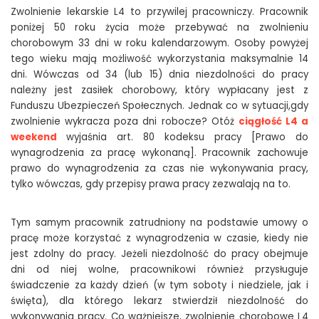
Zwolnienie lekarskie L4 to przywilej pracowniczy. Pracownik
poniżej 50 roku życia może przebywać na zwolnieniu
chorobowym 33 dni w roku kalendarzowym. Osoby powyżej
tego wieku mają możliwość wykorzystania maksymalnie 14
dni. Wówczas od 34 (lub 15) dnia niezdolności do pracy
należny jest zasiłek chorobowy, który wypłacany jest z
Funduszu Ubezpieczeń Społecznych. Jednak co w sytuacji,gdy
zwolnienie wykracza poza dni robocze? Otóż
ciągłość L4 a
weekend
wyjaśnia art. 80 kodeksu pracy [Prawo do
wynagrodzenia za pracę wykonaną]. Pracownik zachowuje
prawo do wynagrodzenia za czas nie wykonywania pracy,
tylko wówczas, gdy przepisy prawa pracy zezwalają na to.
Tym samym pracownik zatrudniony na podstawie umowy o
pracę może korzystać z wynagrodzenia w czasie, kiedy nie
jest zdolny do pracy. Jeżeli niezdolność do pracy obejmuje
dni od niej wolne, pracownikowi również przysługuje
świadczenie za każdy dzień (w tym soboty i niedziele, jak i
święta), dla którego lekarz stwierdził niezdolność do
wykonywania pracy. Co ważniejsze, zwolnienie chorobowe L4