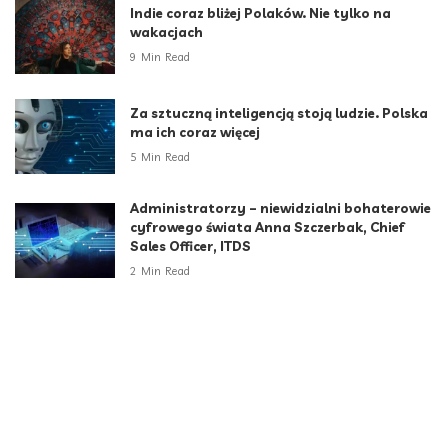
Indie coraz bliżej Polaków. Nie tylko na
wakacjach
9 Min Read
Za sztuczną inteligencją stoją ludzie. Polska
ma ich coraz więcej
5 Min Read
Administratorzy – niewidzialni bohaterowie
cyfrowego świata Anna Szczerbak, Chief
Sales Officer, ITDS
2 Min Read
Za dużo maturzystów, za mało miejsc. Gap
year sposobem na kryzys rekrutacyjny
6 Min Read
Kategorie