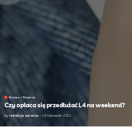
Biznes i Finanse
Czy opłaca się przedłużać L4 na weekend?
redakcja serwisu
16 listopada 2022
By
Posted
by