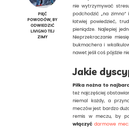
nie wytrzymywać stres
podchodzić „na zimno” i
PIĘĆ
POWODÓW, BY
łatwiej powiedzieć, tr
ODWIEDZIĆ
pieniądze. Najlepiej je
LIVIGNO TEJ
Nieprzekraczanie mies
ZIMY
bukmachera i wkalkulow
nawet jeśli coś pójdzie ni
Jakie dyscy
Piłka nożna to najbar
też najczęściej obstawi
niemal każdy, a przyna
meczów jest bardzo duża
remis w meczu, by p
włączyć
darmowe mecz