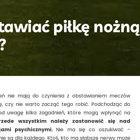
tawiać piłkę nożną
?
ień nie mają do czynienia z obstawianiem meczów
ę, czy nie warto zacząć tego robić. Podchodząc do
od uwagę kilka zagadnień, które mogą wpłynąć na
rzede wszystkim należy zastanowić się nad
jami psychicznymi.
Nie ma się co oszukiwać –
ie są dla każdego. Ktoś, kto ma słabsze nerwy może