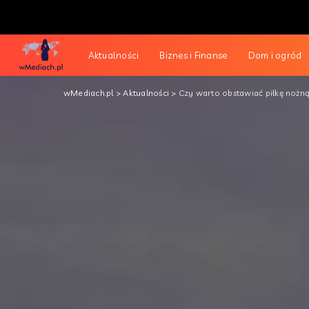
Aktualności
Biznes i Finanse
Dom i ogród
wMediach.pl
>
Aktualności
>
Czy warto obstawiać piłkę noż