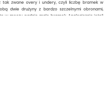
ż tak zwane overy i undery, czyli liczbę bramek w
obą dwie drużyny z bardzo szczelnymi obronami,
 że w meczu padnie mało bramek. Analogicznie jeżeli
yny, które mają w składzie wybitnych napastników, to
awienie „overa”. Są też inne zakłady, jak na przykład
ek. Polscy kibice wyjątkowo lubią obstawiać, że w
a przykład Robert Lewandowski, czy Krzysztof Piątek.
tedy podwójna. Można cieszyć się przecież nie tylko z
eż z dodatkowych pieniędzy na koncie. Rzeczy te
się typować piłkę nożną. Trzeba jednak uważać z
o i tak rozegra się na zielonej murawie.