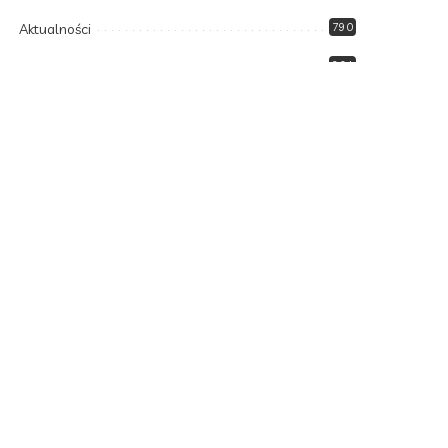
Aktualności
790
Biznes i Finanse
264
Dom i ogród
166
Moda i styl
73
Motoryzacja
108
Technologia
102
Uncategorized
34
Zdrowie i Uroda
158