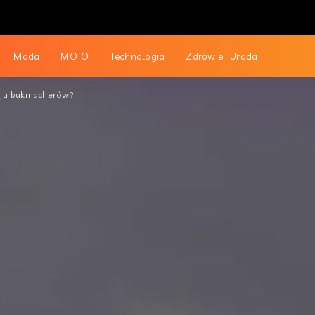
Moda
MOTO
Technologia
Zdrowie i Uroda
ną u bukmacherów?