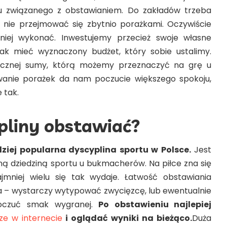
u związanego z obstawianiem. Do zakładów trzeba
 nie przejmować się zbytnio porażkami. Oczywiście
udniej wykonać. Inwestujemy przecież swoje własne
dnak mieć wyznaczony budżet, który sobie ustalimy.
ięcznej sumy, którą możemy przeznaczyć na grę u
anie porażek da nam poczucie większego spokoju,
e tak.
pliny obstawiać?
dziej popularna dyscyplina sportu w Polsce.
Jest
aną dziedziną sportu u bukmacherów. Na piłce zna się
jmniej wielu się tak wydaje. Łatwość obstawiania
 – wystarczy wytypować zwycięzcę, lub ewentualnie
oczuć smak wygranej.
Po obstawieniu najlepiej
e w internecie
i oglądać wyniki na bieżąco.
Duża