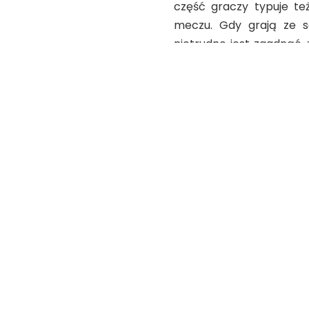
część graczy typuje te
meczu. Gdy grają ze s
nietrudno jest zgadnąć,
spotykają się dwie druż
można pokusić się o obst
ten, na strzelców bram
meczu do siatki trafi n
Radość z wygranej jest w
sukcesu rodaka, ale t
sprawiają, że opłaca 
obstawianiem, bo wszystk
legalni bukmacherzy
TAGS: