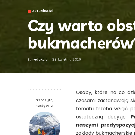
Aktualności
Czy warto obs
bukmacherów
redakcja
29 kwietnia 2019
By
Posted
by
Osoby, które na co dz
czasami zastanawiają si
Przeczytaj
następny
tematu trzeba wziąć p
ostateczną decyzję.
P
naszymi predyspozyc
zakłady bukmacherskie n