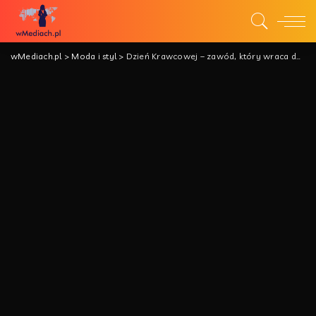
wMediach.pl
>
Moda i styl
>
Dzień Krawcowej – zawód, który wraca do łask – Między tradycją, kreatywnością i nowoczesnymi technologiami