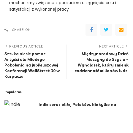
mechanizmy związane z poczuciem osiągnięcia celu i
satysfakcji z wykonanej pracy.
SHARE ON
PREVIOUS ARTICLE
NEXT ARTICLE
Sztuka niesie pomoc –
Międzynarodowy Dzień
Artyści dla Młodego
Maszyny do Szycia –
Pokolenia na jubileuszowej
Wynalazek, który zmienił
Konferencji WallStreet 30 w
codzienność milionów ludzi
Karpaczu
Popularne
Indie coraz bliżej Polaków. Nie tylko na
wakacjach
9 Min Read