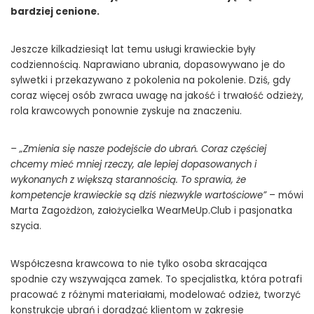
bardziej cenione.
Jeszcze kilkadziesiąt lat temu usługi krawieckie były
codziennością. Naprawiano ubrania, dopasowywano je do
sylwetki i przekazywano z pokolenia na pokolenie. Dziś, gdy
coraz więcej osób zwraca uwagę na jakość i trwałość odzieży,
rola krawcowych ponownie zyskuje na znaczeniu.
– „Zmienia się nasze podejście do ubrań. Coraz częściej
chcemy mieć mniej rzeczy, ale lepiej dopasowanych i
wykonanych z większą starannością. To sprawia, że
kompetencje krawieckie są dziś niezwykle wartościowe”
– mówi
dzien-krawcowej-zawod-ktory-wraca-do-lask-miedzy-tradycja-
Marta Zagożdżon, założycielka WearMeUp.Club i pasjonatka
szycia.
kreatywnoscia-i-nowoczesnymi-technologiami
Współczesna krawcowa to nie tylko osoba skracająca
spodnie czy wszywająca zamek. To specjalistka, która potrafi
pracować z różnymi materiałami, modelować odzież, tworzyć
konstrukcje ubrań i doradzać klientom w zakresie