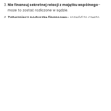
Nie finansuj sekretnej relacji z majątku wspólnego
–
może to zostać rozliczone w sądzie.
Zabezpiecz poduszkę finansową
– rozwód to często
nagły i kosztowny proces.
Zanim podejmiesz decyzję emocjonalną, policz jej
realny koszt.
– „Każda decyzja osobista ma konsekwencje finansowe. Warto
o tym pamiętać, zanim chwilowa relacja zamieni się w
wieloletnie zobowiązanie”
– podsumowuje Łukasz Paszkiewicz.
Ekantor
to polski fintech, który od 2014 roku rewolucjonizuje
sposób wymiany walut online. Łączymy nowoczesne
technologie z realnymi potrzebami użytkowników, oferując