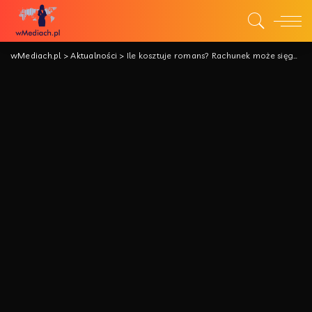
wMediach.pl
>
Aktualności
>
Ile kosztuje romans? Rachunek może sięgnąć setek tysięcy złotych