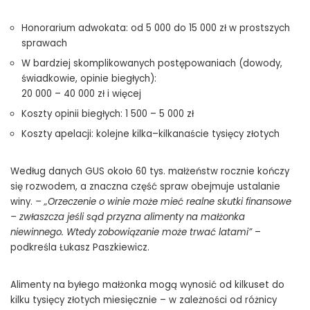
Honorarium adwokata: od 5 000 do 15 000 zł w prostszych
sprawach
W bardziej skomplikowanych postępowaniach (dowody,
świadkowie, opinie biegłych):
ile-kosztuje-romans-rachunek-moze-siegnac-setek-tysiecy-zlotych
20 000 – 40 000 zł i więcej
Koszty opinii biegłych: 1 500 – 5 000 zł
Koszty apelacji: kolejne kilka–kilkanaście tysięcy złotych
Według danych GUS około 60 tys. małżeństw rocznie kończy
się rozwodem, a znaczna część spraw obejmuje ustalanie
winy.
– „Orzeczenie o winie może mieć realne skutki finansowe
– zwłaszcza jeśli sąd przyzna alimenty na małżonka
niewinnego. Wtedy zobowiązanie może trwać latami”
–
podkreśla Łukasz Paszkiewicz.
Alimenty na byłego małżonka mogą wynosić od kilkuset do
kilku tysięcy złotych miesięcznie – w zależności od różnicy