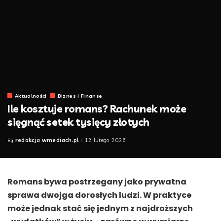
Aktualności
Biznes i Finanse
Ile kosztuje romans? Rachunek może
sięgnąć setek tysięcy złotych
redakcja wmediach.pl
12 lutego 2026
By
Posted
by
Romans bywa postrzegany jako prywatna
sprawa dwojga dorosłych ludzi. W praktyce
może jednak stać się jednym z najdroższych